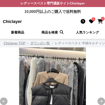
レディースベスト
専門通販サイト
Chiclayer
10,000
円以上のご購入で送料無料
0
0
Chiclayer
新着商品
商品を検索
人気ランキング
Chiclayer TOP
›
ダウンの一覧
›
レディースベスト 中綿キルティ
Previous slide
Ne