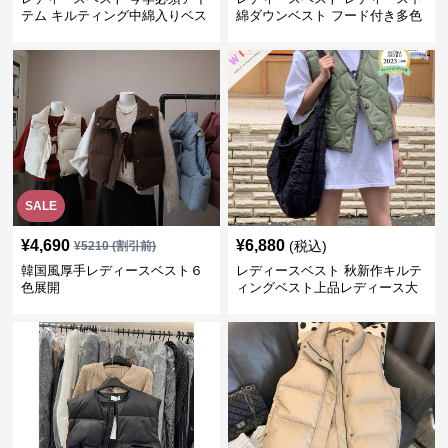
テム キルティング中綿入りベス
綿ダウンベスト フード付き多色
ト
展開
SALE
¥
4,690
¥
6,880
(税込)
¥
5210
(割引前)
韓国風厚手レディースベスト６
レディースベスト 秋新作キルテ
色展開
ィングベスト上品レディース大
人魅力 ダウン