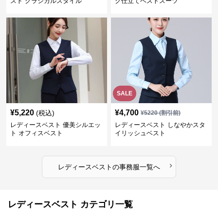
スト クラシカルスタイル
ク仕立てベストスーツ
SALE
¥
5,220
¥
4,700
(税込)
¥
5220
(割引前)
レディースベスト 優美シルエッ
レディースベスト しなやかスタ
ト オフィスベスト
イリッシュベスト
›
レディースベスト
の
事務服
一覧へ
レディースベスト カテゴリ一覧