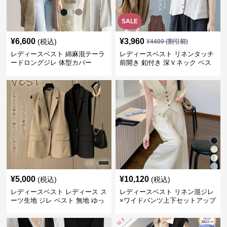
SALE
¥
6,600
¥
3,960
(税込)
¥
4400
(割引前)
レディースベスト 綿麻混テーラ
レディースベスト リネンタッチ
ードロングジレ 体型カバー
前開き 釦付き 深Ｖネック ベス
ト
¥
5,000
¥
10,120
(税込)
(税込)
レディースベスト レディース ス
レディースベスト リネン混ジレ
ーツ生地 ジレ ベスト 無地 ゆっ
×ワイドパンツ上下セットアップ
たり