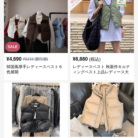
SALE
¥
4,690
¥
6,880
(税込)
¥
5210
(割引前)
韓国風厚手レディースベスト６
レディースベスト 秋新作キルテ
色展開
ィングベスト上品レディース大
人魅力 ダウン