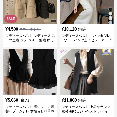
SALE
¥
4,500
¥
10,120
(税込)
¥
5000
(割引前)
レディースベスト レディース ス
レディースベスト リネン混ジレ
ーツ生地 ジレ ベスト 無地 ゆっ
×ワイドパンツ上下セットアップ
たり
¥
5,060
¥
11,860
(税込)
(税込)
レディースベスト 裾シフォン切
レディースベスト 上品なラシャ
替ペプラムジレ 女性らしい華や
素材 袖なしジレベスト レディー
かなジレベスト
ス