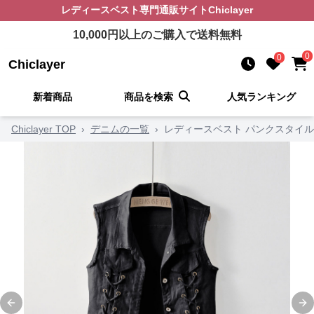
レディースベスト
専門通販サイト
Chiclayer
10,000
円以上のご購入で送料無料
0
0
Chiclayer
新着商品
商品を検索
人気ランキング
Chiclayer TOP
›
デニムの一覧
›
レディースベスト パンクスタイル
Previous slide
Ne