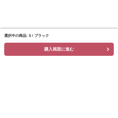
選択中の商品: S / ブラック
選択中の商品: S / ブラック
購入画面に進む
購入画面に進む
Chiclayer
について