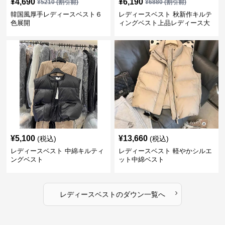
¥
4,690
¥
6,190
¥
5210
(割引前)
¥
6880
(割引前)
韓国風厚手レディースベスト６
レディースベスト 秋新作キルテ
色展開
ィングベスト上品レディース大
人魅力 ダウン
¥
5,100
¥
13,660
(税込)
(税込)
レディースベスト 中綿キルティ
レディースベスト 軽やかシルエ
ングベスト
ット中綿ベスト
›
レディースベスト
の
ダウン
一覧へ