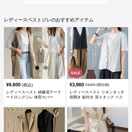
レディースベストジレのおすすめアイテム
SALE
¥
6,600
¥
3,960
(税込)
¥
4400
(割引前)
レディースベスト 綿麻混テーラ
レディースベスト リネンタッチ
ードロングジレ 体型カバー
前開き 釦付き 深Ｖネック ベス
ト