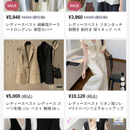
SALE
SALE
¥
5,940
¥
3,960
¥
6600
(割引前)
¥
4400
(割引前)
レディースベスト 綿麻混テーラ
レディースベスト リネンタッチ
ードロングジレ 体型カバー
前開き 釦付き 深Ｖネック ベス
ト
¥
5,000
¥
10,120
(税込)
(税込)
レディースベスト レディース ス
レディースベスト リネン混ジレ
ーツ生地 ジレ ベスト 無地 ゆっ
×ワイドパンツ上下セットアップ
たり