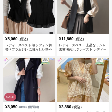
¥
5,060
¥
11,860
(税込)
(税込)
レディースベスト 裾シフォン切
レディースベスト 上品なラシャ
替ペプラムジレ 女性らしい華や
素材 袖なしジレベスト レディー
かなジレベスト
ス
SALE
¥
8,050
¥
3,880
(税込)
¥
8940
(割引前)