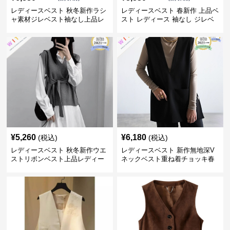
レディースベスト 秋冬新作ラシ
レディースベスト 春新作 上品ベ
ャ素材ジレベスト袖なし上品レ
スト レディース 袖なし ジレベ
ディース
スト
¥
5,260
¥
6,180
(税込)
(税込)
レディースベスト 秋冬新作ウエ
レディースベスト 新作無地深V
ストリボンベスト上品レディー
ネックベスト重ね着チョッキ春
ス ジレ
夏 ジレ