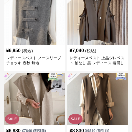
¥
6,850
¥
7,040
(税込)
(税込)
レディースベスト ノースリーブ
レディースベスト 上品ジレベス
チョッキ 春秋 無地
ト 袖なし 黒 レディース 着回し
抜群
SALE
SALE
¥
6,880
¥
8,830
¥
7640
(割引前)
¥
9810
(割引前)