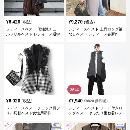
¥
6,420
¥
9,270
(税込)
(税込)
レディースベスト 個性派チュー
レディースベスト 上品ロング袖
ルフリルベスト レディース通学
なしベスト レディース春新作
通勤
SALE
¥
6,020
¥
7,940
(税込)
¥
8820
(割引前)
レディースベスト チェック柄フ
レディースベスト フード付きロ
リル切替ベスト女性用新作
ングベスト ゆったり重ね着レデ
ィース