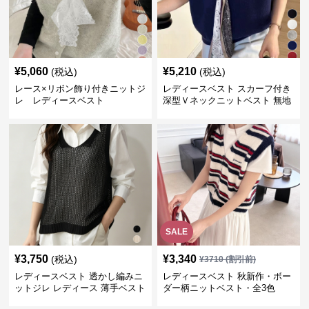
¥
5,060
¥
5,210
(税込)
(税込)
レース×リボン飾り付きニットジ
レディースベスト スカーフ付き
レ レディースベスト
深型Ｖネックニットベスト 無地
SALE
¥
3,750
¥
3,340
(税込)
¥
3710
(割引前)
レディースベスト 透かし編みニ
レディースベスト 秋新作・ボー
ットジレ レディース 薄手ベスト
ダー柄ニットベスト・全3色