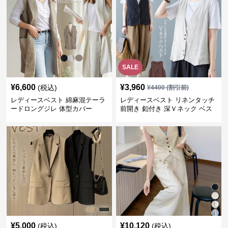
SALE
¥
6,600
¥
3,960
(税込)
¥
4400
(割引前)
レディースベスト 綿麻混テーラ
レディースベスト リネンタッチ
ードロングジレ 体型カバー
前開き 釦付き 深Ｖネック ベス
ト
¥
5,000
¥
10,120
(税込)
(税込)