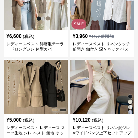
SALE
¥
6,600
¥
3,960
(税込)
¥
4400
(割引前)
レディースベスト 綿麻混テーラ
レディースベスト リネンタッチ
ードロングジレ 体型カバー
前開き 釦付き 深Ｖネック ベス
ト
¥
5,000
¥
10,120
(税込)
(税込)
レディースベスト レディース ス
レディースベスト リネン混ジレ
ーツ生地 ジレ ベスト 無地 ゆっ
×ワイドパンツ上下セットアップ