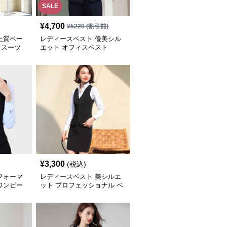
SALE
¥
4,700
¥
5220
(割引前)
上質ベー
レディースベスト 優美シル
トスーツ
エット オフィスベスト
¥
3,300
(税込)
フォーマ
レディースベスト 美シルエ
ワンピー
ット プロフェッショナル ベ
ストスーツ