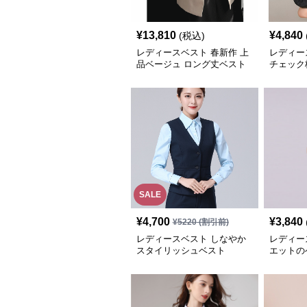
¥
13,810
¥
4,840
(税込)
レディースベスト 春新作 上
レディー
品ベージュ ロング丈ベスト
チェック
レディース 袖なし 事務服
ト
SALE
¥
4,700
¥
3,840
¥
5220
(割引前)
レディースベスト しなやか
レディー
スタイリッシュベスト
エットの