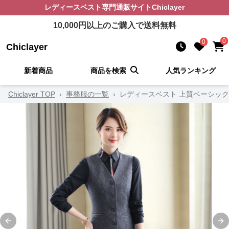
レディースベスト
専門通販サイト
Chiclayer
10,000
円以上のご購入で送料無料
0
0
Chiclayer
新着商品
商品を検索
人気ランキング
Chiclayer TOP
›
事務服の一覧
›
レディースベスト 上質ベーシッ
Previous slide
Ne