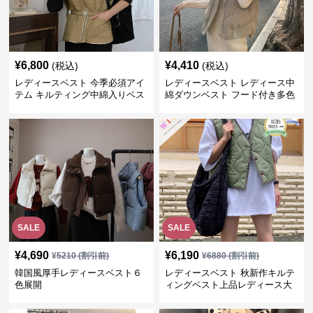
¥
6,800
¥
4,410
(税込)
(税込)
レディースベスト 今季必須アイ
レディースベスト レディース中
テム キルティング中綿入りベス
綿ダウンベスト フード付き多色
ト
展開
SALE
SALE
¥
4,690
¥
6,190
¥
5210
(割引前)
¥
6880
(割引前)
韓国風厚手レディースベスト６
レディースベスト 秋新作キルテ
色展開
ィングベスト上品レディース大
人魅力 ダウン