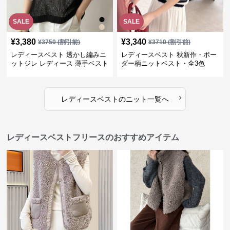
SALE
SALE
¥
3,380
¥
3,340
¥
3750
(割引前)
¥
3710
(割引前)
レディースベスト 透かし編みニ
レディースベスト 秋新作・ボー
ットジレ レディース 薄手ベスト
ダー柄ニットベスト・全3色
›
レディースベスト
の
ニット
一覧へ
レディースベストフリースのおすすめアイテム