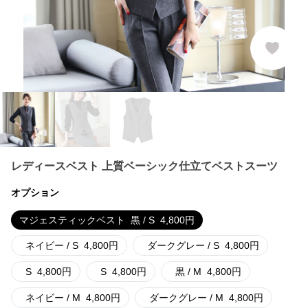
レディースベスト 上質ベーシック仕立てベストスーツ
オプション
マジェスティックベスト
黒 / S
4,800
円
ネイビー / S
4,800
円
ダークグレー / S
4,800
円
S
4,800
円
S
4,800
円
黒 / M
4,800
円
ネイビー / M
4,800
円
ダークグレー / M
4,800
円