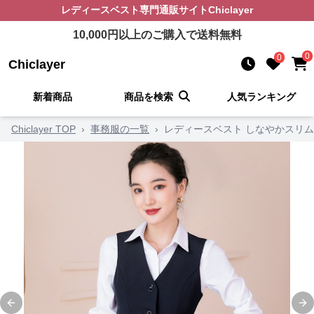
レディースベスト
専門通販サイト
Chiclayer
10,000
円以上のご購入で送料無料
0
0
Chiclayer
新着商品
商品を検索
人気ランキング
Chiclayer TOP
›
事務服の一覧
›
レディースベスト しなやかスリ
Previous slide
Ne