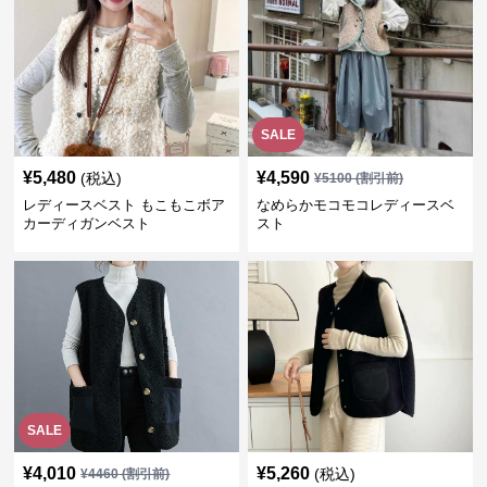
SALE
¥
5,480
¥
4,590
(税込)
¥
5100
(割引前)
レディースベスト もこもこボア
なめらかモコモコレディースベ
カーディガンベスト
スト
SALE
¥
4,010
¥
5,260
(税込)
¥
4460
(割引前)