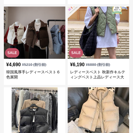
ト
展開
SALE
SALE
¥
4,690
¥
6,190
¥
5210
(割引前)
¥
6880
(割引前)
韓国風厚手レディースベスト６
レディースベスト 秋新作キルテ
色展開
ィングベスト上品レディース大
人魅力 ダウン