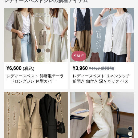
レディースベストジレの新着アイテム
SALE
¥
6,600
¥
3,960
(税込)
¥
4400
(割引前)
レディースベスト 綿麻混テーラ
レディースベスト リネンタッチ
ードロングジレ 体型カバー
前開き 釦付き 深Ｖネック ベス
ト