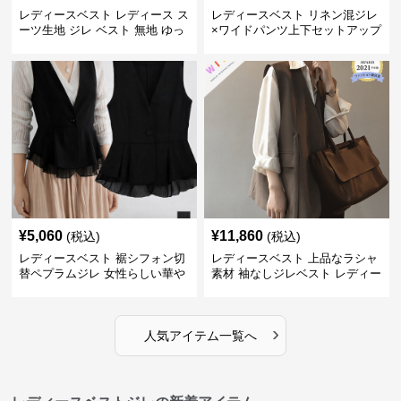
レディースベスト レディース ス
レディースベスト リネン混ジレ
ーツ生地 ジレ ベスト 無地 ゆっ
×ワイドパンツ上下セットアップ
たり
¥
5,060
¥
11,860
(税込)
(税込)
レディースベスト 裾シフォン切
レディースベスト 上品なラシャ
替ペプラムジレ 女性らしい華や
素材 袖なしジレベスト レディー
かなジレベスト
ス
›
人気アイテム一覧へ