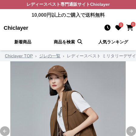
レディースベスト
専門通販サイト
Chiclayer
10,000
円以上のご購入で送料無料
0
0
Chiclayer
新着商品
商品を検索
人気ランキング
Chiclayer TOP
›
ジレの一覧
›
レディースベスト ミリタリーデザイ
Previous slide
Ne