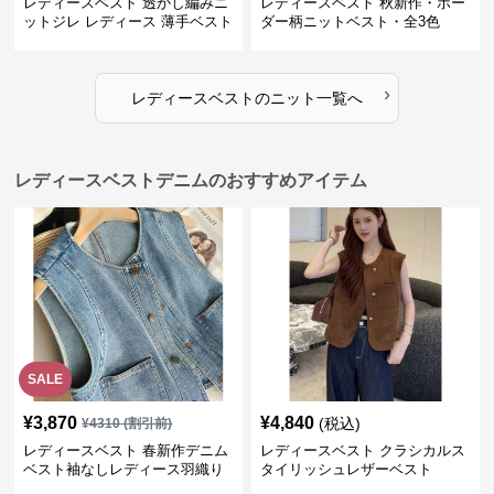
レディースベスト 透かし編みニ
レディースベスト 秋新作・ボー
ットジレ レディース 薄手ベスト
ダー柄ニットベスト・全3色
›
レディースベスト
の
ニット
一覧へ
レディースベストデニムのおすすめアイテム
SALE
¥
3,870
¥
4,840
(税込)
¥
4310
(割引前)
レディースベスト 春新作デニム
レディースベスト クラシカルス
ベスト袖なしレディース羽織り
タイリッシュレザーベスト