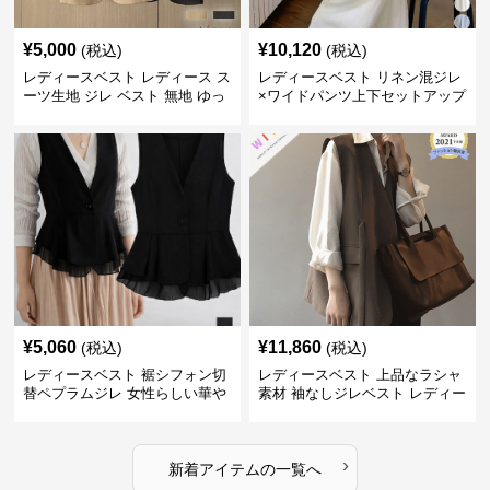
¥
5,000
¥
10,120
(税込)
(税込)
レディースベスト レディース ス
レディースベスト リネン混ジレ
ーツ生地 ジレ ベスト 無地 ゆっ
×ワイドパンツ上下セットアップ
たり
¥
5,060
¥
11,860
(税込)
(税込)
レディースベスト 裾シフォン切
レディースベスト 上品なラシャ
替ペプラムジレ 女性らしい華や
素材 袖なしジレベスト レディー
かなジレベスト
ス
›
新着アイテムの一覧へ