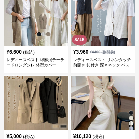
SALE
¥
6,600
¥
3,960
(税込)
¥
4400
(割引前)
レディースベスト 綿麻混テーラ
レディースベスト リネンタッチ
ードロングジレ 体型カバー
前開き 釦付き 深Ｖネック ベス
ト
¥
5,000
¥
10,120
(税込)
(税込)