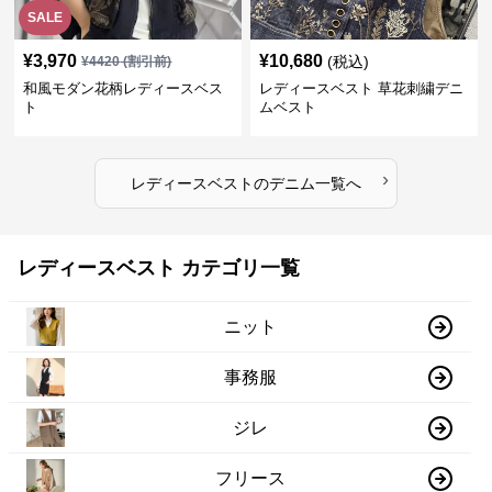
SALE
¥
3,970
¥
10,680
(税込)
¥
4420
(割引前)
和風モダン花柄レディースベス
レディースベスト 草花刺繍デニ
ト
ムベスト
›
レディースベスト
の
デニム
一覧へ
レディースベスト カテゴリ一覧
ニット
事務服
ジレ
フリース