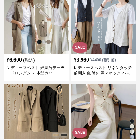
SALE
¥
6,600
¥
3,960
(税込)
¥
4400
(割引前)
レディースベスト 綿麻混テーラ
レディースベスト リネンタッチ
ードロングジレ 体型カバー
前開き 釦付き 深Ｖネック ベス
ト
SALE