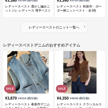
¥
3,380
¥
3,340
¥
3750
(割引前)
¥
3710
(割引前)
レディースベスト 透かし編みニ
レディースベスト 秋新作・ボー
ットジレ レディース 薄手ベスト
ダー柄ニットベスト・全3色
›
レディースベスト
の
ニット
一覧へ
レディースベストデニムのおすすめアイテム
SALE
SALE
¥
3,870
¥
4,350
¥
4310
(割引前)
¥
4840
(割引前)
レディースベスト 春新作デニム
レディースベスト クラシカルス