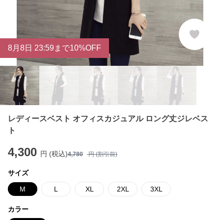
8
月
8
日 23:59まで10%OFF
レディースベスト オフィスカジュアル ロング丈ジレベス
ト
4,300
円 (税込)
4,780
円 (割引前)
サイズ
M
L
XL
2XL
3XL
カラー