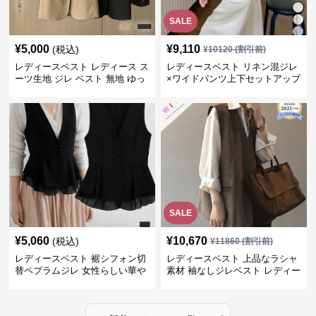
SALE
¥
5,000
¥
9,110
(税込)
¥
10120
(割引前)
レディースベスト レディース ス
レディースベスト リネン混ジレ
ーツ生地 ジレ ベスト 無地 ゆっ
×ワイドパンツ上下セットアップ
たり
SALE
¥
5,060
¥
10,670
(税込)
¥
11860
(割引前)
レディースベスト 裾シフォン切
レディースベスト 上品なラシャ
替ペプラムジレ 女性らしい華や
素材 袖なしジレベスト レディー
かなジレベスト
ス