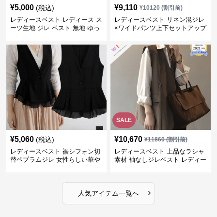
¥
5,000
¥
9,110
(税込)
¥
10120
(割引前)
レディースベスト レディース ス
レディースベスト リネン混ジレ
ーツ生地 ジレ ベスト 無地 ゆっ
×ワイドパンツ上下セットアップ
たり
SALE
¥
5,060
¥
10,670
(税込)
¥
11860
(割引前)
レディースベスト 裾シフォン切
レディースベスト 上品なラシャ
替ペプラムジレ 女性らしい華や
素材 袖なしジレベスト レディー
かなジレベスト
ス
›
人気アイテム一覧へ