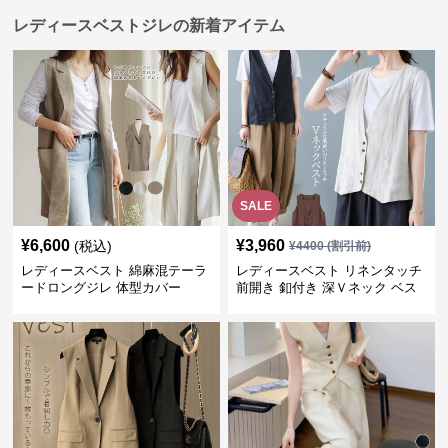
レディースベストジレの新着アイテム
SALE
¥
6,600
¥
3,960
(税込)
¥
4400
(割引前)
レディースベスト 綿麻混テーラ
レディースベスト リネンタッチ
ードロングジレ 体型カバー
前開き 釦付き 深Ｖネック ベス
ト