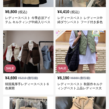
¥
6,800
¥
4,410
(税込)
(税込)
レディースベスト 今季必須アイ
レディースベスト レディース中
テム キルティング中綿入りベス
綿ダウンベスト フード付き多色
ト
展開
SALE
SALE
¥
4,690
¥
6,190
¥
5210
(割引前)
¥
6880
(割引前)
韓国風厚手レディースベスト６
レディースベスト 秋新作キルテ
色展開
ィングベスト上品レディース大
人魅力 ダウン