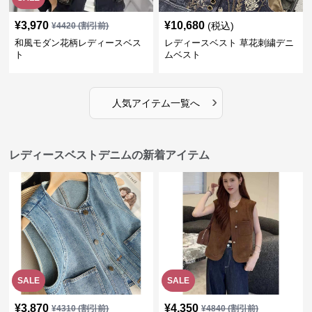
¥
3,970
¥
10,680
(税込)
¥
4420
(割引前)
和風モダン花柄レディースベス
レディースベスト 草花刺繍デニ
ト
ムベスト
›
人気アイテム一覧へ
レディースベストデニムの新着アイテム
SALE
SALE
¥
3,870
¥
4,350
¥
4310
(割引前)
¥
4840
(割引前)