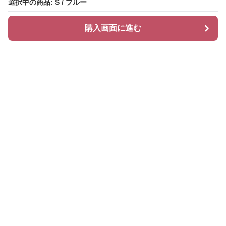
選択中の商品: S / ブルー
選択中の商品: S / ブルー
購入画面に進む
購入画面に進む
Chiclayer
について
会社概要
利用規約