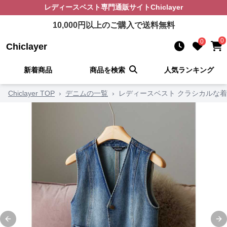
レディースベスト
専門通販サイト
Chiclayer
10,000
円以上のご購入で送料無料
0
0
Chiclayer
新着商品
商品を検索
人気ランキング
Chiclayer TOP
›
デニムの一覧
›
レディースベスト クラシカルな
Previous slide
Ne