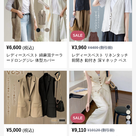
SALE
¥
6,600
¥
3,960
(税込)
¥
4400
(割引前)
レディースベスト 綿麻混テーラ
レディースベスト リネンタッチ
ードロングジレ 体型カバー
前開き 釦付き 深Ｖネック ベス
ト
SALE
¥
5,000
¥
9,110
(税込)
¥
10120
(割引前)