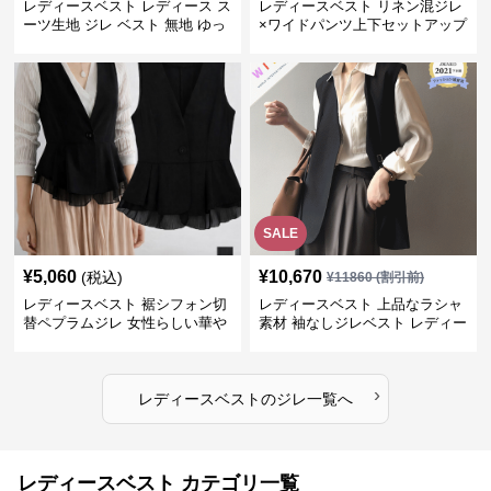
レディースベスト レディース ス
レディースベスト リネン混ジレ
ーツ生地 ジレ ベスト 無地 ゆっ
×ワイドパンツ上下セットアップ
たり
SALE
¥
5,060
¥
10,670
(税込)
¥
11860
(割引前)
レディースベスト 裾シフォン切
レディースベスト 上品なラシャ
替ペプラムジレ 女性らしい華や
素材 袖なしジレベスト レディー
かなジレベスト
ス
›
レディースベスト
の
ジレ
一覧へ
レディースベスト カテゴリ一覧