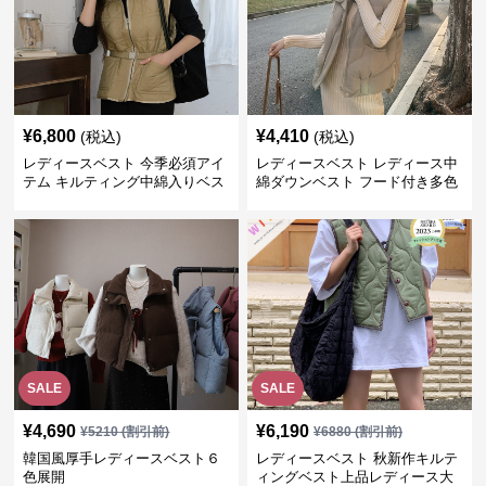
¥
6,800
¥
4,410
(税込)
(税込)
レディースベスト 今季必須アイ
レディースベスト レディース中
テム キルティング中綿入りベス
綿ダウンベスト フード付き多色
ト
展開
SALE
SALE
¥
4,690
¥
6,190
¥
5210
(割引前)
¥
6880
(割引前)
韓国風厚手レディースベスト６
レディースベスト 秋新作キルテ
色展開
ィングベスト上品レディース大