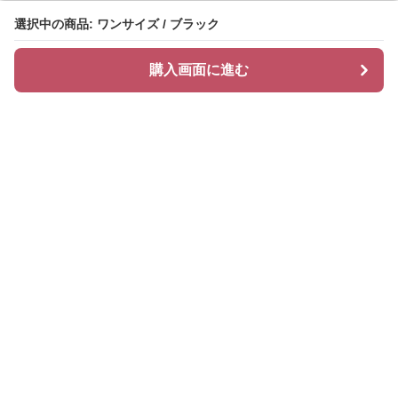
選択中の商品: ワンサイズ / ブラック
選択中の商品: ワンサイズ / ブラック
購入画面に進む
購入画面に進む
Chiclayer
について
会社概要
利用規約