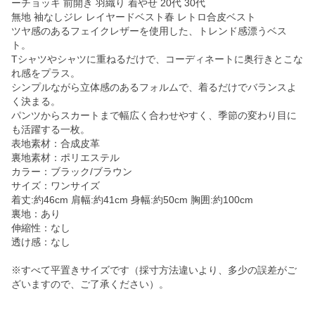
ーチョッキ 前開き 羽織り 着やせ 20代 30代
無地 袖なしジレ レイヤードベスト春 レトロ合皮ベスト
ツヤ感のあるフェイクレザーを使用した、トレンド感漂うベス
ト。
Tシャツやシャツに重ねるだけで、コーディネートに奥行きとこな
れ感をプラス。
シンプルながら立体感のあるフォルムで、着るだけでバランスよ
く決まる。
パンツからスカートまで幅広く合わせやすく、季節の変わり目に
も活躍する一枚。
表地素材：合成皮革
裏地素材：ポリエステル
カラー：ブラック/ブラウン
サイズ：ワンサイズ
着丈:約46cm 肩幅:約41cm 身幅:約50cm 胸囲:約100cm
裏地：あり
伸縮性：なし
透け感：なし
※すべて平置きサイズです（採寸方法違いより、多少の誤差がご
ざいますので、ご了承ください）。