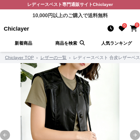
レディースベスト
専門通販サイト
Chiclayer
10,000
円以上のご購入で送料無料
0
0
Chiclayer
新着商品
商品を検索
人気ランキング
Chiclayer TOP
›
レザーの一覧
›
レディースベスト 合皮レザーベス
Previous slide
Ne