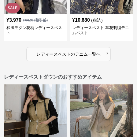
SALE
¥
3,970
¥
10,680
(税込)
¥
4420
(割引前)
和風モダン花柄レディースベス
レディースベスト 草花刺繍デニ
ト
ムベスト
›
レディースベスト
の
デニム
一覧へ
レディースベストダウンのおすすめアイテム