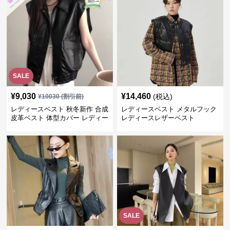
SALE
¥
9,030
¥
14,460
(税込)
¥
10030
(割引前)
レディースベスト 秋冬新作 合成
レディースベスト メタルフック
皮革ベスト 体型カバー レディー
レディースレザーベスト
ス袖なしジャケット
SALE