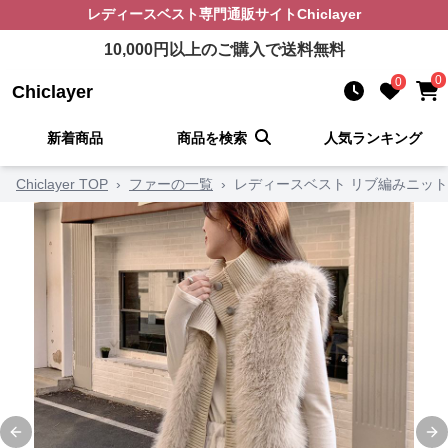
レディースベスト
専門通販サイト
Chiclayer
10,000
円以上のご購入で送料無料
0
0
Chiclayer
新着商品
商品を検索
人気ランキング
Chiclayer TOP
›
ファーの一覧
›
レディースベスト リブ編みニッ
Previous slide
Ne