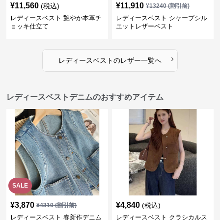
¥
11,560
¥
11,910
(税込)
¥
13240
(割引前)
レディースベスト 艶やか本革チ
レディースベスト シャープシル
ョッキ仕立て
エットレザーベスト
›
レディースベスト
の
レザー
一覧へ
レディースベストデニムのおすすめアイテム
SALE
¥
3,870
¥
4,840
(税込)
¥
4310
(割引前)
レディースベスト 春新作デニム
レディースベスト クラシカルス