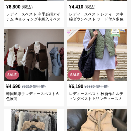
¥
6,800
¥
4,410
(税込)
(税込)
レディースベスト 今季必須アイ
レディースベスト レディース中
テム キルティング中綿入りベス
綿ダウンベスト フード付き多色
ト
展開
SALE
SALE
¥
4,690
¥
6,190
¥
5210
(割引前)
¥
6880
(割引前)
韓国風厚手レディースベスト６
レディースベスト 秋新作キルテ
色展開
ィングベスト上品レディース大
人魅力 ダウン