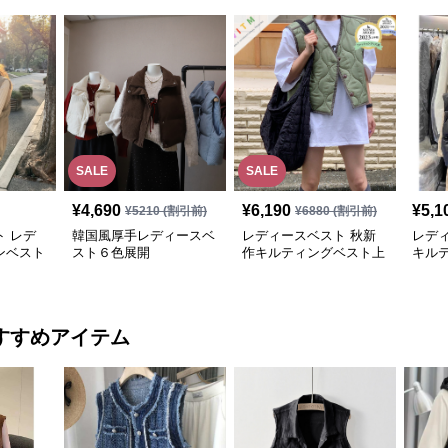
SALE
SALE
¥
4,690
¥
6,190
¥
5,1
¥
5210
(割引前)
¥
6880
(割引前)
 レデ
韓国風厚手レディースベ
レディースベスト 秋新
レデ
ンベスト
スト６色展開
作キルティングベスト上
キル
展開
品レディース大人魅力
ダウン
すすめアイテム