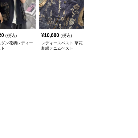
20
¥
10,680
¥
6,520
(税込)
(税込)
(税込)
モダン花柄レディー
レディースベスト 草花
レディースベスト クラ
スト
刺繍デニムベスト
シカルな着まわしデニム
ベスト