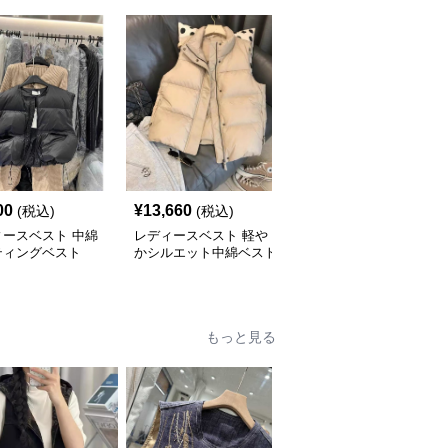
SALE
00
¥
13,660
¥
4,210
(税込)
(税込)
¥
4680
(割引前)
ィースベスト 中綿
レディースベスト 軽や
シンプルふんわりレディ
ティングベスト
かシルエット中綿ベスト
ースベスト
もっと見る