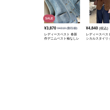
SALE
¥
3,870
¥
4,840
(税込)
¥
4310
(割引前)
レディースベスト 春新
レディースベスト
作デニムベスト袖なしレ
シカルスタイリ
ディース羽織り
ザーベスト