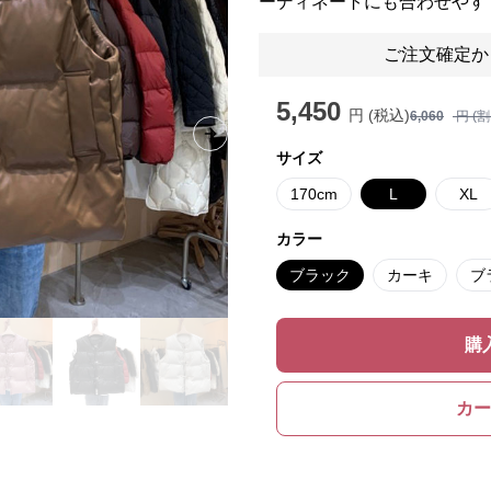
ーディネートにも合わせやす
ご注文確定か
5,450
円 (税込)
6,060
円 (
Next slide
サイズ
170cm
L
XL
カラー
ブラック
カーキ
ブ
購
カー