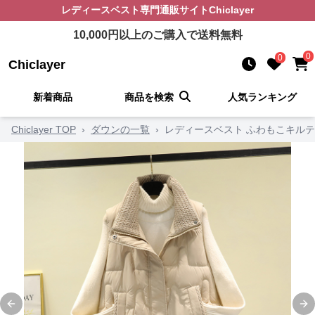
レディースベスト
専門通販サイト
Chiclayer
10,000
円以上のご購入で送料無料
0
0
Chiclayer
新着商品
商品を検索
人気ランキング
Chiclayer TOP
›
ダウンの一覧
›
レディースベスト ふわもこキル
Previous slide
Ne