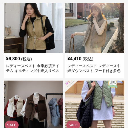
¥
6,800
¥
4,410
(税込)
(税込)
レディースベスト 今季必須アイ
レディースベスト レディース中
テム キルティング中綿入りベス
綿ダウンベスト フード付き多色
ト
展開
SALE
SALE