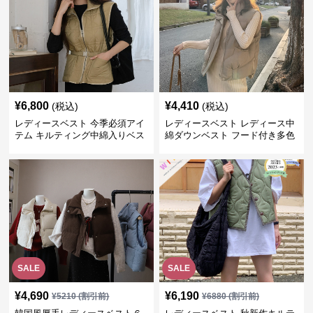
¥
6,800
¥
4,410
(税込)
(税込)
レディースベスト 今季必須アイ
レディースベスト レディース中
テム キルティング中綿入りベス
綿ダウンベスト フード付き多色
ト
展開
SALE
SALE
¥
4,690
¥
6,190
¥
5210
(割引前)
¥
6880
(割引前)