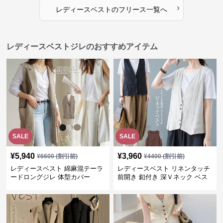
›
レディースベスト
の
フリース
一覧へ
レディースベストジレのおすすめアイテム
SALE
SALE
¥
5,940
¥
3,960
¥
6600
(割引前)
¥
4400
(割引前)
レディースベスト 綿麻混テーラ
レディースベスト リネンタッチ
ードロングジレ 体型カバー
前開き 釦付き 深Ｖネック ベス
ト