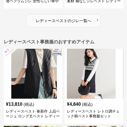
替ペプラムジレ 女性らしい華や
素材 袖なしジレベスト レディー
かなジレベスト
ス
›
レディースベスト
の
ジレ
一覧へ
レディースベスト事務服のおすすめアイテム
¥
13,810
¥
4,840
(税込)
(税込)
レディースベスト 春新作 上品ベ
レディースベスト レトロ調チェ
ージュ ロング丈ベスト レディー
ック柄ベスト事務服セット
ス 袖なし 事務服