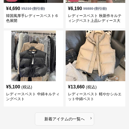
¥
4,690
¥
6,190
¥
5210
(割引前)
¥
6880
(割引前)
韓国風厚手レディースベスト６
レディースベスト 秋新作キルテ
色展開
ィングベスト上品レディース大
人魅力 ダウン
¥
5,100
¥
13,660
(税込)
(税込)
レディースベスト 中綿キルティ
レディースベスト 軽やかシルエ
ングベスト
ット中綿ベスト
›
新着アイテムの一覧へ