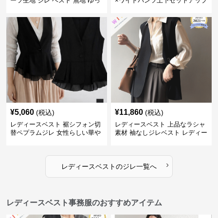
ーツ生地 ジレ ベスト 無地 ゆっ
×ワイドパンツ上下セットアップ
たり
¥
5,060
¥
11,860
(税込)
(税込)
レディースベスト 裾シフォン切
レディースベスト 上品なラシャ
替ペプラムジレ 女性らしい華や
素材 袖なしジレベスト レディー
かなジレベスト
ス
›
レディースベスト
の
ジレ
一覧へ
レディースベスト事務服のおすすめアイテム