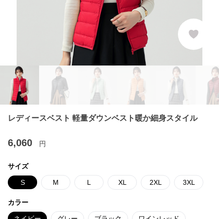
レディースベスト 軽量ダウンベスト暖か細身スタイル
6,060
円
サイズ
S
M
L
XL
2XL
3XL
カラー
ネイビー
グレー
ブラック
ワインレッド