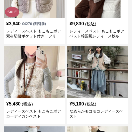
SALE
¥
3,840
¥
9,830
(税込)
¥
4270
(割引前)
レディースベスト もこもこボア
レディースベスト もこもこボア
素材切替ポケット付き フリー
ベスト韓国風レディース秋冬
ス
¥
5,480
¥
5,100
(税込)
(税込)
レディースベスト もこもこボア
なめらかモコモコレディースベ
カーディガンベスト
スト