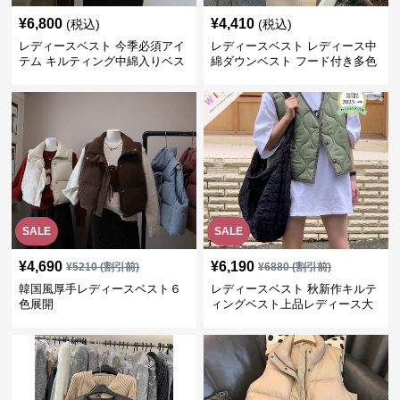
¥
6,800
¥
4,410
(税込)
(税込)
レディースベスト 今季必須アイ
レディースベスト レディース中
テム キルティング中綿入りベス
綿ダウンベスト フード付き多色
ト
展開
SALE
SALE
¥
4,690
¥
6,190
¥
5210
(割引前)
¥
6880
(割引前)
韓国風厚手レディースベスト６
レディースベスト 秋新作キルテ
色展開
ィングベスト上品レディース大
人魅力 ダウン