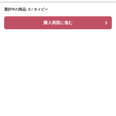
選択中の商品: S / ネイビー
選択中の商品: S / ネイビー
購入画面に進む
購入画面に進む
Chiclayer
について
会社概要
利用規約