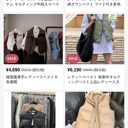
テム キルティング中綿入りベス
綿ダウンベスト フード付き多色
ト
展開
SALE
SALE
¥
4,690
¥
6,190
¥
5210
(割引前)
¥
6880
(割引前)
韓国風厚手レディースベスト６
レディースベスト 秋新作キルテ
色展開
ィングベスト上品レディース大
人魅力 ダウン