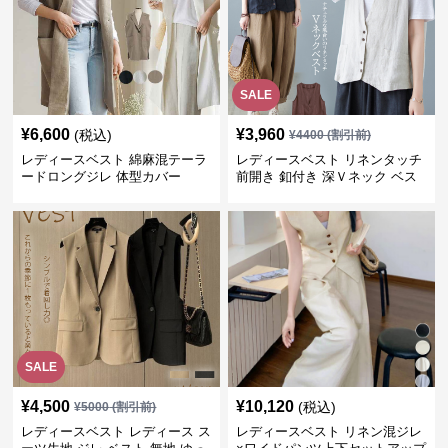
SALE
¥
6,600
¥
3,960
(税込)
¥
4400
(割引前)
レディースベスト 綿麻混テーラ
レディースベスト リネンタッチ
ードロングジレ 体型カバー
前開き 釦付き 深Ｖネック ベス
ト
SALE
¥
4,500
¥
10,120
(税込)
¥
5000
(割引前)
レディースベスト レディース ス
レディースベスト リネン混ジレ