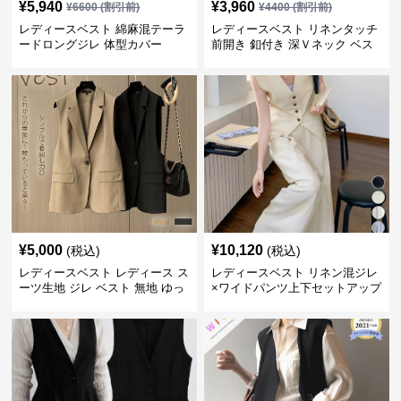
¥
5,940
¥
3,960
¥
6600
(割引前)
¥
4400
(割引前)
レディースベスト 綿麻混テーラ
レディースベスト リネンタッチ
ードロングジレ 体型カバー
前開き 釦付き 深Ｖネック ベス
ト
¥
5,000
¥
10,120
(税込)
(税込)
レディースベスト レディース ス
レディースベスト リネン混ジレ
ーツ生地 ジレ ベスト 無地 ゆっ
×ワイドパンツ上下セットアップ
たり