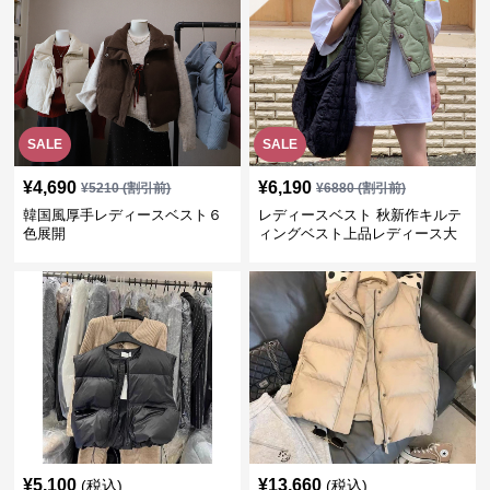
SALE
SALE
¥
4,690
¥
6,190
¥
5210
(割引前)
¥
6880
(割引前)
韓国風厚手レディースベスト６
レディースベスト 秋新作キルテ
色展開
ィングベスト上品レディース大
人魅力 ダウン
¥
5,100
¥
13,660
(税込)
(税込)