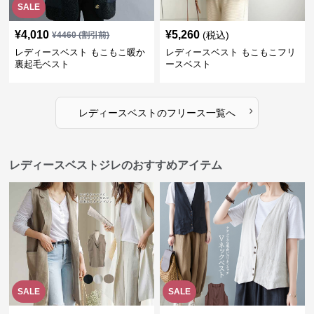
SALE
¥
4,010
¥
5,260
(税込)
¥
4460
(割引前)
レディースベスト もこもこ暖か
レディースベスト もこもこフリ
裏起毛ベスト
ースベスト
›
レディースベスト
の
フリース
一覧へ
レディースベストジレのおすすめアイテム
SALE
SALE