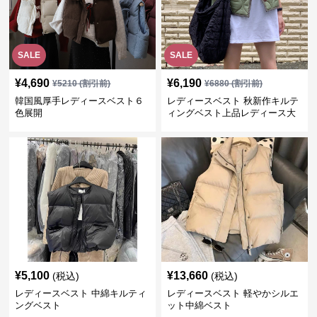
SALE
SALE
¥
4,690
¥
6,190
¥
5210
(割引前)
¥
6880
(割引前)
韓国風厚手レディースベスト６
レディースベスト 秋新作キルテ
色展開
ィングベスト上品レディース大
人魅力 ダウン
¥
5,100
¥
13,660
(税込)
(税込)
レディースベスト 中綿キルティ
レディースベスト 軽やかシルエ
ングベスト
ット中綿ベスト