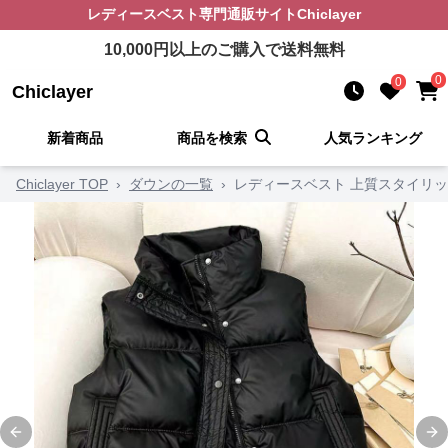
レディースベスト
専門通販サイト
Chiclayer
10,000
円以上のご購入で送料無料
0
0
Chiclayer
新着商品
商品を検索
人気ランキング
Chiclayer TOP
›
ダウンの一覧
›
レディースベスト 上質スタイリ
Previous slide
Ne