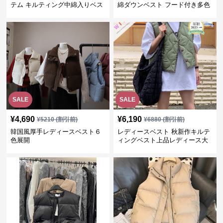
テム キルティング中綿入りベス
綿ダウンベスト フード付き多色
ト
展開
SALE
SALE
¥
4,690
¥
6,190
¥
5210
(割引前)
¥
6880
(割引前)
韓国風厚手レディースベスト６
レディースベスト 秋新作キルテ
色展開
ィングベスト上品レディース大
人魅力 ダウン