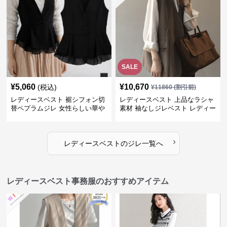
SALE
¥
5,060
¥
10,670
(税込)
¥
11860
(割引前)
レディースベスト 裾シフォン切
レディースベスト 上品なラシャ
替ペプラムジレ 女性らしい華や
素材 袖なしジレベスト レディー
かなジレベスト
ス
›
レディースベスト
の
ジレ
一覧へ
レディースベスト事務服のおすすめアイテム