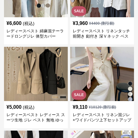
SALE
¥
6,600
¥
3,960
(税込)
¥
4400
(割引前)
レディースベスト 綿麻混テーラ
レディースベスト リネンタッチ
ードロングジレ 体型カバー
前開き 釦付き 深Ｖネック ベス
ト
SALE
¥
5,000
¥
9,110
(税込)
¥
10120
(割引前)
レディースベスト レディース ス
レディースベスト リネン混ジレ
ーツ生地 ジレ ベスト 無地 ゆっ
×ワイドパンツ上下セットアップ
たり