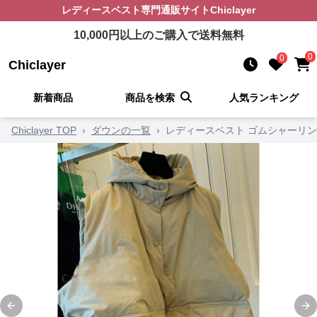
レディースベスト
専門通販サイト
Chiclayer
10,000
円以上のご購入で送料無料
0
0
Chiclayer
新着商品
商品を検索
人気ランキング
Chiclayer TOP
›
ダウンの一覧
›
レディースベスト ゴムシャーリ
Previous slide
Ne