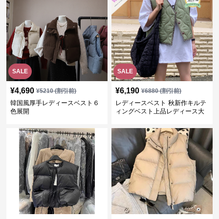
SALE
SALE
¥
4,690
¥
6,190
¥
5210
(割引前)
¥
6880
(割引前)
韓国風厚手レディースベスト６
レディースベスト 秋新作キルテ
色展開
ィングベスト上品レディース大
人魅力 ダウン