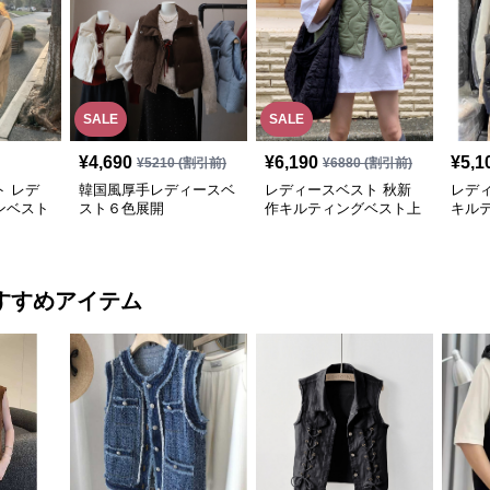
SALE
SALE
¥
4,690
¥
6,190
¥
5,1
¥
5210
(割引前)
¥
6880
(割引前)
 レデ
韓国風厚手レディースベ
レディースベスト 秋新
レデ
ンベスト
スト６色展開
作キルティングベスト上
キル
展開
品レディース大人魅力
ダウン
すすめアイテム