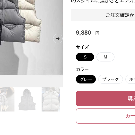
のスタイルに温かさとエレガ
ご注文確定か
9,880
円
Next slide
サイズ
S
M
カラー
グレー
ブラック
ホ
購
カー