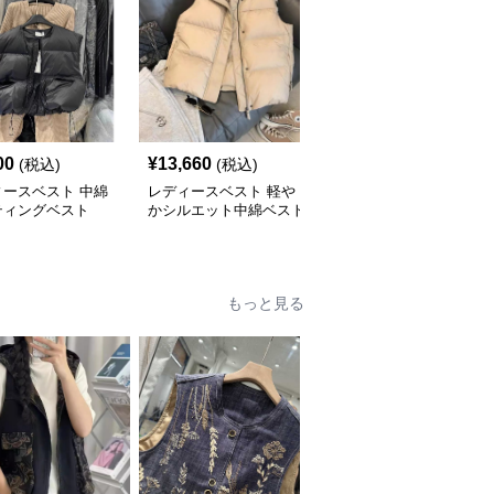
SALE
00
¥
13,660
¥
4,210
(税込)
(税込)
¥
4680
(割引前)
ィースベスト 中綿
レディースベスト 軽や
シンプルふんわりレディ
ティングベスト
かシルエット中綿ベスト
ースベスト
もっと見る