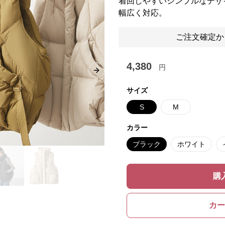
着回しやすいシンプルなデザ
幅広く対応。
ご注文確定か
4,380
円
Next slide
サイズ
S
M
カラー
ブラック
ホワイト
購
カー