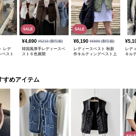
SALE
SALE
¥
4,690
¥
6,190
¥
5,1
¥
5210
(割引前)
¥
6880
(割引前)
 レデ
韓国風厚手レディースベ
レディースベスト 秋新
レデ
ンベスト
スト６色展開
作キルティングベスト上
キル
展開
品レディース大人魅力
ダウン
すすめアイテム