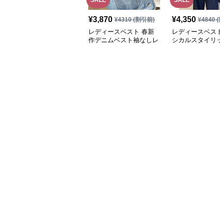
SALE
SALE
¥
3,870
¥
4,350
¥
4310
(割引前)
¥
4840
(
レディースベスト 春新
レディースベスト
作デニムベスト袖なしレ
シカルスタイリ
ディース羽織り
ザーベスト