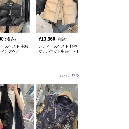
00
¥
13,660
¥
4,680
(税込)
(税込)
(税込)
ィースベスト 中綿
レディースベスト 軽や
シンプルふんわりレディ
ティングベスト
かシルエット中綿ベスト
ースベスト
もっと見る