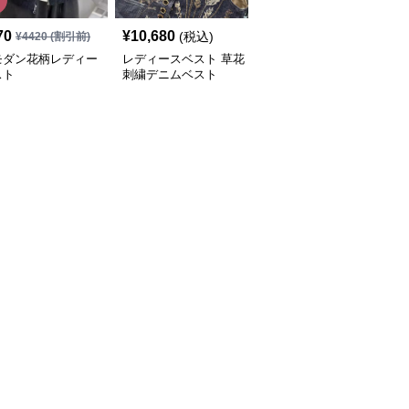
70
¥
10,680
¥
6,520
(税込)
(税込)
¥
4420
(割引前)
モダン花柄レディー
レディースベスト 草花
レディースベスト クラ
スト
刺繍デニムベスト
シカルな着まわしデニム
ベスト