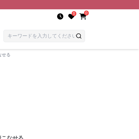
0
0
なせる
着こなせる