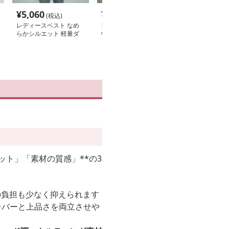
¥
5,060
¥
6,020
¥
6,480
(税込)
(税込)
(税込
レディースベスト なめ
レディースベスト 軽量
レディースベス
らかシルエット 軽量ダ
中綿ノースリーブベスト
わり軽量中綿ベ
ウンベスト
ット」「素材の質感」**の3
への負担も少なく抑えられます
カバーと上品さを両立させや