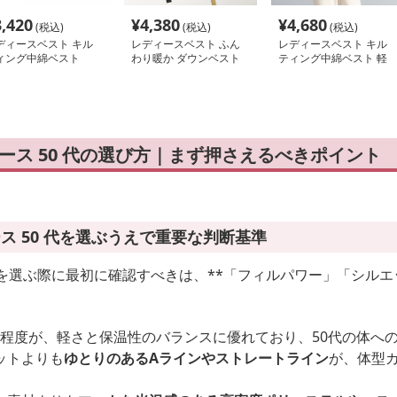
3,420
¥
4,380
¥
4,680
(税込)
(税込)
(税込)
ディースベスト キル
レディースベスト ふん
レディースベスト キル
ィング中綿ベスト
わり暖か ダウンベスト
ティング中綿ベスト 軽
量
ィース 50 代の選び方｜まず押さえるべきポイント
ース 50 代を選ぶうえで重要な判断基準
を選ぶ際に最初に確認すべきは、**「フィルパワー」「シルエ
0FP程度が、軽さと保温性のバランスに優れており、50代の体
ットよりも
ゆとりのあるAラインやストレートライン
が、体型