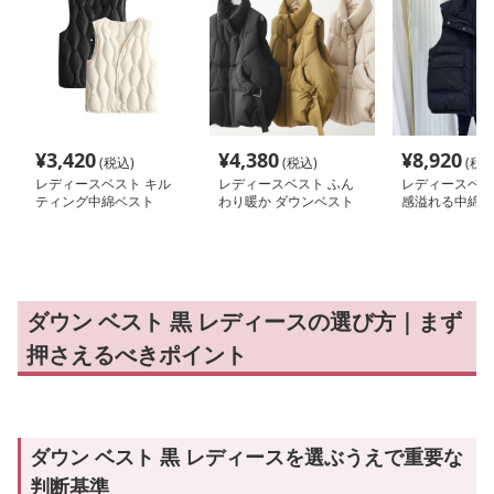
¥
3,420
¥
4,380
¥
8,920
(税込)
(税込)
(税込
レディースベスト キル
レディースベスト ふん
レディースベス
ティング中綿ベスト
わり暖か ダウンベスト
感溢れる中綿ベ
スタンド
ダウン ベスト 黒 レディースの選び方｜まず
押さえるべきポイント
ダウン ベスト 黒 レディースを選ぶうえで重要な
判断基準