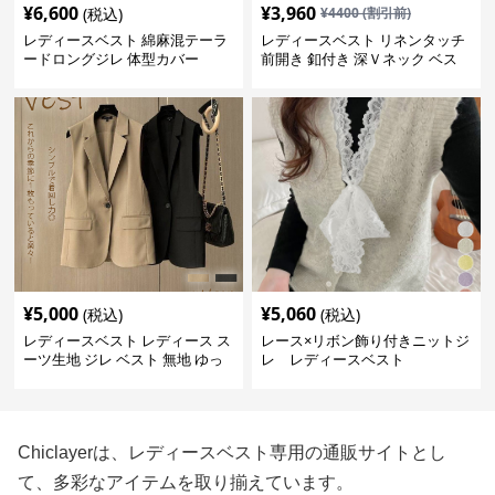
¥
6,600
¥
3,960
(税込)
¥
4400
(割引前)
レディースベスト 綿麻混テーラ
レディースベスト リネンタッチ
ードロングジレ 体型カバー
前開き 釦付き 深Ｖネック ベス
ト
¥
5,000
¥
5,060
(税込)
(税込)
レディースベスト レディース ス
レース×リボン飾り付きニットジ
ーツ生地 ジレ ベスト 無地 ゆっ
レ レディースベスト
たり
Chiclayerは、レディースベスト専用の通販サイトとし
て、多彩なアイテムを取り揃えています。