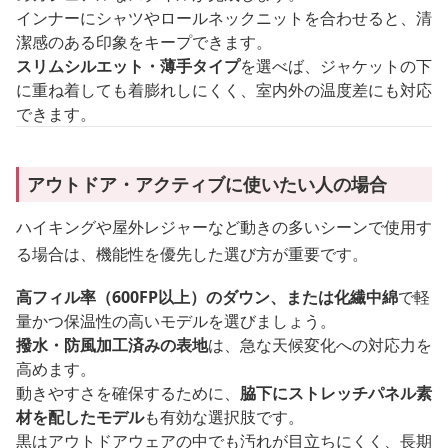
インナーにシャツやロールネックニットを合わせると、清
潔感のある印象をキープできます。
スリムシルエット・薄手タイプ
を選べば、ジャケットの下
に重ね着しても着膨れしにくく、室内外の温度差にも対応
できます。
アウトドア・アクティブに使いたい人の場合
ハイキングや屋外レジャーなど動きの多いシーンで使用す
る場合は、機能性を優先した選び方が重要です。
高フィル率（600FP以上）のダウン、または化繊中綿
で軽
量かつ保温性の高いモデルを選びましょう。
撥水・防風加工済みの表地
は、急な天候変化への対応力を
高めます。
動きやすさを確保するために、
脇下にストレッチパネル素
材を配したモデル
も有効な選択肢です。
黒はアウトドアウェアの中でも汚れが目立ちにくく、長期