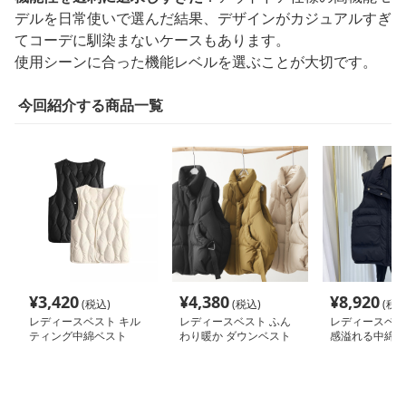
デルを日常使いで選んだ結果、デザインがカジュアルすぎ
てコーデに馴染まないケースもあります。
使用シーンに合った機能レベルを選ぶことが大切です。
今回紹介する商品一覧
¥
3,420
¥
4,380
¥
8,920
(税込)
(税込)
(税込
レディースベスト キル
レディースベスト ふん
レディースベス
ティング中綿ベスト
わり暖か ダウンベスト
感溢れる中綿ベ
スタンド