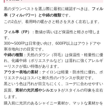
黒のダウンベストを選ぶ際に最初に確認すべきは、
フィル
率（フィルパワー）と中綿の種類
です。
この2点が、着用時の暖かさと軽さを大きく左右します。
フィル率（FP）
：数値が高いほど保温性と軽さが増しま
す。
300〜500FPは日常使い向け、600FP以上はアウトドアや
寒冷地向けの目安です。
中綿の種類
：天然のダウン（羽毛）は保温性・軽量性に優
れ、化繊中綿（ポリエステルなど）は濡れに強くアレルギ
ーリスクが低い特徴があります。
アウター表地の素材
：ナイロンは軽量・防水性に優れ、ポ
リエステルはコスパと耐久性のバランスが良好です。
黒という色は汚れが目立ちにくく、コーデに合わせやすい
反面、
素材の光沢感やシルエット
がスタイルの印象を左右
します。
購入前に光沢のあるシャイニー素材か、マットな素材かを