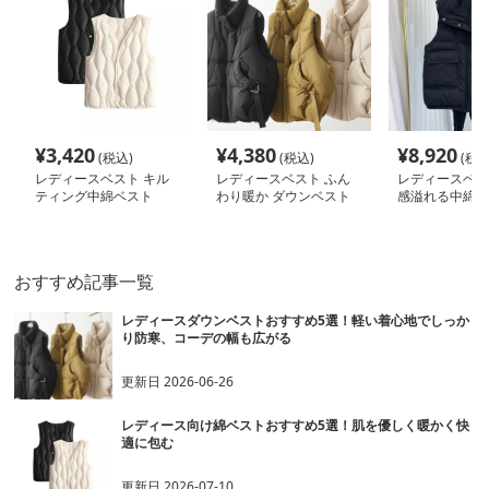
¥
3,420
¥
4,380
¥
8,920
(税込)
(税込)
(税込
レディースベスト キル
レディースベスト ふん
レディースベス
ティング中綿ベスト
わり暖か ダウンベスト
感溢れる中綿ベ
スタンド
おすすめ記事一覧
レディースダウンベストおすすめ5選！軽い着心地でしっか
り防寒、コーデの幅も広がる
更新日
2026-06-26
レディース向け綿ベストおすすめ5選！肌を優しく暖かく快
適に包む
更新日
2026-07-10