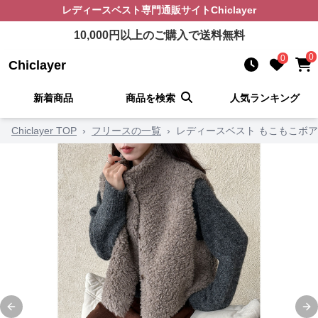
レディースベスト
専門通販サイト
Chiclayer
10,000
円以上のご購入で送料無料
0
0
Chiclayer
新着商品
商品を検索
人気ランキング
Chiclayer TOP
›
フリースの一覧
›
レディースベスト もこもこボ
Previous slide
Ne