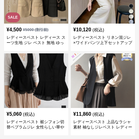
SALE
¥
4,500
¥
10,120
(税込)
¥
5000
(割引前)
レディースベスト レディース ス
レディースベスト リネン混ジレ
ーツ生地 ジレ ベスト 無地 ゆっ
×ワイドパンツ上下セットアップ
たり
¥
5,060
¥
11,860
(税込)
(税込)
レディースベスト 裾シフォン切
レディースベスト 上品なラシャ
替ペプラムジレ 女性らしい華や
素材 袖なしジレベスト レディー
かなジレベスト
ス