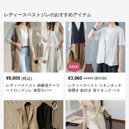
レディースベストジレのおすすめアイテム
SALE
¥
6,600
¥
3,960
(税込)
¥
4400
(割引前)
レディースベスト 綿麻混テーラ
レディースベスト リネンタッチ
ードロングジレ 体型カバー
前開き 釦付き 深Ｖネック ベス
ト