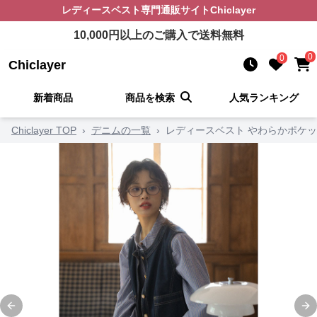
レディースベスト
専門通販サイト
Chiclayer
10,000
円以上のご購入で送料無料
0
0
Chiclayer
新着商品
商品を検索
人気ランキング
Chiclayer TOP
›
デニムの一覧
›
レディースベスト やわらかポケ
Previous slide
Ne