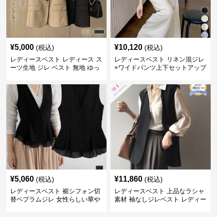
¥
5,000
¥
10,120
(税込)
(税込)
レディースベスト レディース ス
レディースベスト リネン混ジレ
ーツ生地 ジレ ベスト 無地 ゆっ
×ワイドパンツ上下セットアップ
たり
¥
5,060
¥
11,860
(税込)
(税込)
レディースベスト 裾シフォン切
レディースベスト 上品なラシャ
替ペプラムジレ 女性らしい華や
素材 袖なしジレベスト レディー
かなジレベスト
ス