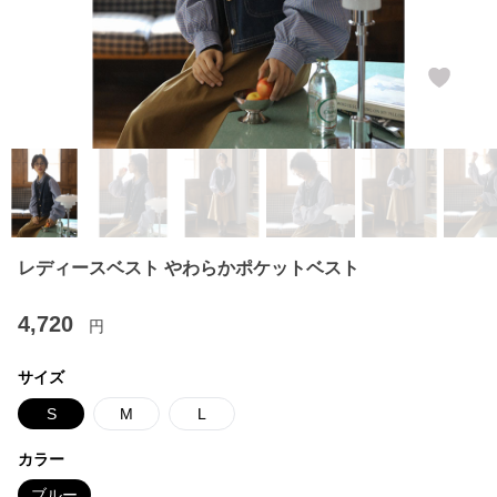
レディースベスト やわらかポケットベスト
4,720
円
サイズ
S
M
L
カラー
ブルー