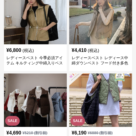
¥
6,800
¥
4,410
(税込)
(税込)
レディースベスト 今季必須アイ
レディースベスト レディース中
テム キルティング中綿入りベス
綿ダウンベスト フード付き多色
ト
展開
SALE
SALE
¥
4,690
¥
6,190
¥
5210
(割引前)
¥
6880
(割引前)