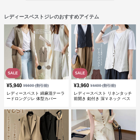
レディースベストジレのおすすめアイテム
SALE
SALE
¥
5,940
¥
3,960
¥
6600
(割引前)
¥
4400
(割引前)
レディースベスト 綿麻混テーラ
レディースベスト リネンタッチ
ードロングジレ 体型カバー
前開き 釦付き 深Ｖネック ベス
ト