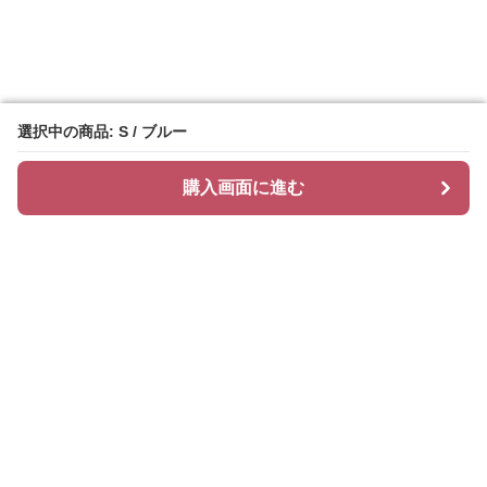
選択中の商品: S / ブルー
選択中の商品: S / ブルー
購入画面に進む
購入画面に進む
Chiclayer
について