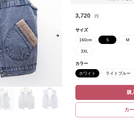
3,720
円
サイズ
Next slide
160cm
S
M
3XL
カラー
ホワイト
ライトブルー
購
カー