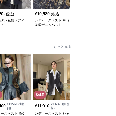
20
¥
10,680
¥
6,520
(税込)
(税込)
(税込)
モダン花柄レディー
レディースベスト 草花
レディースベスト クラ
スト
刺繍デニムベスト
シカルな着まわしデニム
ベスト
もっと見る
SALE
¥
11560
(割引
¥
13240
(割引
¥
14,560
(税込)
400
¥
11,910
前)
前)
レディースベスト 中華
ィースベスト 艶や
レディースベスト シャ
風デザイン レザーベス