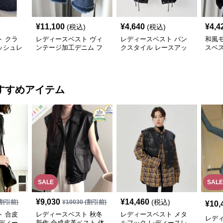
¥
11,100
¥
4,640
¥
4,4
(税込)
(税込)
 クラ
レディースベスト ヴィ
レディースベスト パン
和風
ッシュレ
ンテージ加工デニム フ
クスタイル レースアッ
スベ
リンジベスト
プベスト
すすめアイテム
SALE
SALE
¥
9,030
¥
14,460
(税込)
割引前)
¥
10030
(割引前)
¥
10,
 合皮
レディースベスト 秋冬
レディースベスト メタ
レデ
ディー
新作 合成皮革ベスト 体
ルフック レディースレ