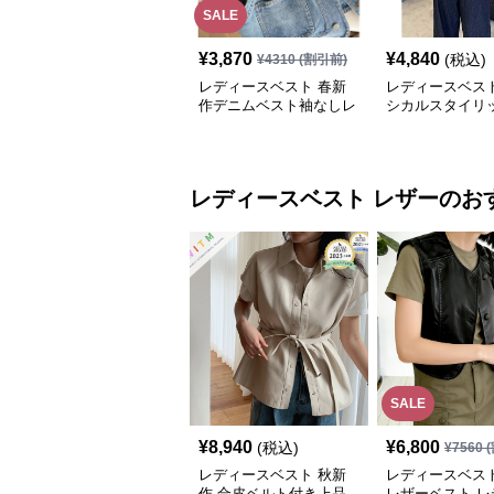
SALE
¥
3,870
¥
4,840
(税込)
¥
4310
(割引前)
レディースベスト 春新
レディースベスト
作デニムベスト袖なしレ
シカルスタイリ
ディース羽織り
ザーベスト
レディースベスト
レザー
のお
SALE
¥
8,940
¥
6,800
(税込)
¥
7560
(
レディースベスト 秋新
レディースベスト
作 合皮ベルト付き上品
レザーベスト レ