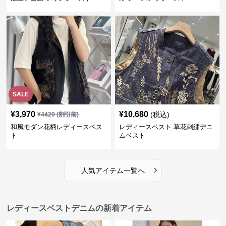
SALE
¥
3,970
¥
10,680
(税込)
¥
4420
(割引前)
和風モダン花柄レディースベス
レディースベスト 草花刺繍デニ
ト
ムベスト
›
人気アイテム一覧へ
レディースベストデニムの新着アイテム