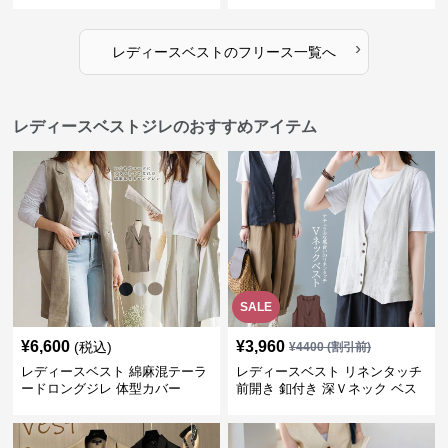
›
レディースベスト
の
フリース
一覧へ
レディースベストジレのおすすめアイテム
SALE
¥
6,600
¥
3,960
(税込)
¥
4400
(割引前)
レディースベスト 綿麻混テーラ
レディースベスト リネンタッチ
ードロングジレ 体型カバー
前開き 釦付き 深Ｖネック ベス
ト