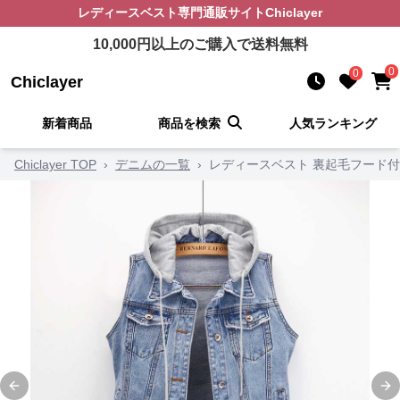
レディースベスト
専門通販サイト
Chiclayer
10,000
円以上のご購入で送料無料
0
0
Chiclayer
新着商品
商品を検索
人気ランキング
Chiclayer TOP
›
デニムの一覧
›
レディースベスト 裏起毛フード
Previous slide
Ne