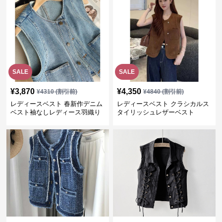
SALE
SALE
¥
3,870
¥
4,350
¥
4310
(割引前)
¥
4840
(割引前)
レディースベスト 春新作デニム
レディースベスト クラシカルス
ベスト袖なしレディース羽織り
タイリッシュレザーベスト