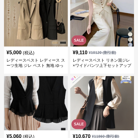
SALE
¥
5,000
¥
9,110
(税込)
¥
10120
(割引前)
レディースベスト レディース ス
レディースベスト リネン混ジレ
ーツ生地 ジレ ベスト 無地 ゆっ
×ワイドパンツ上下セットアップ
たり
SALE
¥
5,060
¥
10,670
(税込)
¥
11860
(割引前)