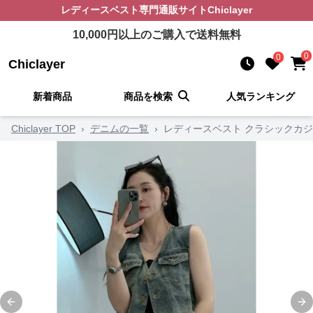
レディースベスト
専門通販サイト
Chiclayer
10,000
円以上のご購入で送料無料
0
0
Chiclayer
新着商品
商品を検索
人気ランキング
Chiclayer TOP
›
デニムの一覧
›
レディースベスト クラシックカ
Previous slide
Ne