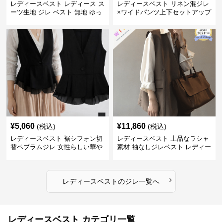
レディースベスト レディース ス
レディースベスト リネン混ジレ
ーツ生地 ジレ ベスト 無地 ゆっ
×ワイドパンツ上下セットアップ
たり
¥
5,060
¥
11,860
(税込)
(税込)
レディースベスト 裾シフォン切
レディースベスト 上品なラシャ
替ペプラムジレ 女性らしい華や
素材 袖なしジレベスト レディー
かなジレベスト
ス
›
レディースベスト
の
ジレ
一覧へ
レディースベスト カテゴリ一覧