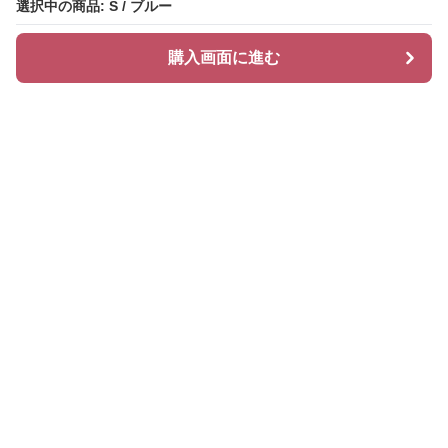
選択中の商品: S / ブルー
選択中の商品: S / ブルー
購入画面に進む
購入画面に進む
Chiclayer
について
会社概要
利用規約