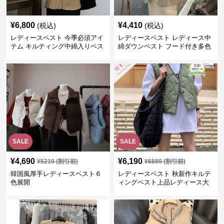
¥
6,800
¥
4,410
(税込)
(税込)
レディースベスト 今季必須アイ
レディースベスト レディース中
テム キルティング中綿入りベス
綿ダウンベスト フード付き多色
ト
展開
SALE
SALE
¥
4,690
¥
6,190
¥
5210
(割引前)
¥
6880
(割引前)
韓国風厚手レディースベスト６
レディースベスト 秋新作キルテ
色展開
ィングベスト上品レディース大
人魅力 ダウン