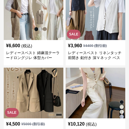
SALE
¥
6,600
¥
3,960
(税込)
¥
4400
(割引前)
レディースベスト 綿麻混テーラ
レディースベスト リネンタッチ
ードロングジレ 体型カバー
前開き 釦付き 深Ｖネック ベス
ト
SALE
¥
4,500
¥
10,120
(税込)
¥
5000
(割引前)