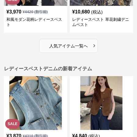
¥
3,970
¥
10,680
(税込)
¥
4420
(割引前)
和風モダン花柄レディースベス
レディースベスト 草花刺繍デニ
ト
ムベスト
›
人気アイテム一覧へ
レディースベストデニムの新着アイテム
SALE
¥
3,870
¥
4,840
(税込)
¥
4310
(割引前)