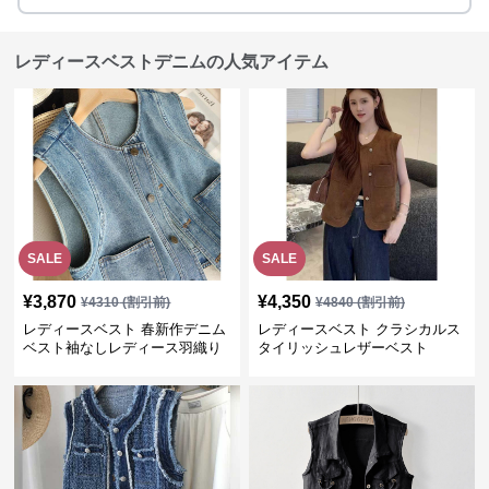
レディースベストデニムの人気アイテム
SALE
SALE
¥
3,870
¥
4,350
¥
4310
(割引前)
¥
4840
(割引前)
レディースベスト 春新作デニム
レディースベスト クラシカルス
ベスト袖なしレディース羽織り
タイリッシュレザーベスト