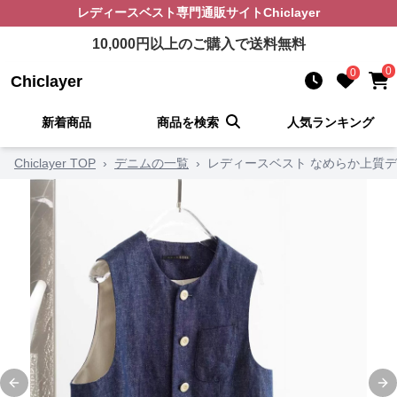
レディースベスト
専門通販サイト
Chiclayer
10,000
円以上のご購入で送料無料
0
0
Chiclayer
新着商品
商品を検索
人気ランキング
Chiclayer TOP
›
デニムの一覧
›
レディースベスト なめらか上質
Previous slide
Ne