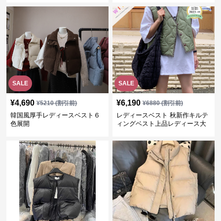
SALE
SALE
¥
4,690
¥
6,190
¥
5210
(割引前)
¥
6880
(割引前)
韓国風厚手レディースベスト６
レディースベスト 秋新作キルテ
色展開
ィングベスト上品レディース大
人魅力 ダウン