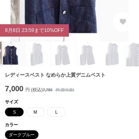
8
月
8
日 23:59まで10%OFF
レディースベスト なめらか上質デニムベスト
7,000
円 (税込)
7,780
円 (割引前)
サイズ
S
M
L
カラー
ダークブルー