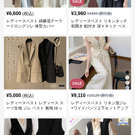
SALE
¥
6,600
¥
3,960
(税込)
¥
4400
(割引前)
レディースベスト 綿麻混テーラ
レディースベスト リネンタッチ
ードロングジレ 体型カバー
前開き 釦付き 深Ｖネック ベス
ト
SALE
¥
5,000
¥
9,110
(税込)
¥
10120
(割引前)
レディースベスト レディース ス
レディースベスト リネン混ジレ
ーツ生地 ジレ ベスト 無地 ゆっ
×ワイドパンツ上下セットアップ
たり