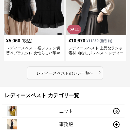
SALE
¥
5,060
¥
10,670
(税込)
¥
11860
(割引前)
レディースベスト 裾シフォン切
レディースベスト 上品なラシャ
替ペプラムジレ 女性らしい華や
素材 袖なしジレベスト レディー
かなジレベスト
ス
›
レディースベスト
の
ジレ
一覧へ
レディースベスト カテゴリ一覧
ニット
事務服