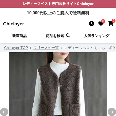
レディースベスト
専門通販サイト
Chiclayer
10,000
円以上のご購入で送料無料
0
0
Chiclayer
新着商品
商品を検索
人気ランキング
Chiclayer TOP
›
フリースの一覧
›
レディースベスト もこもこポ
Previous slide
Ne