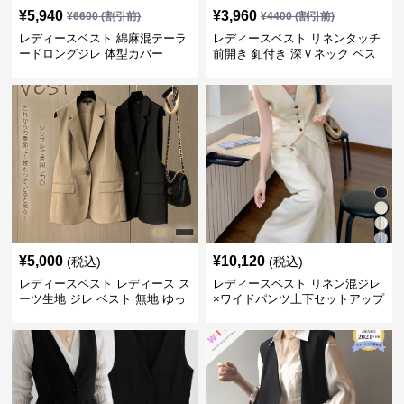
¥
5,940
¥
3,960
¥
6600
(割引前)
¥
4400
(割引前)
レディースベスト 綿麻混テーラ
レディースベスト リネンタッチ
ードロングジレ 体型カバー
前開き 釦付き 深Ｖネック ベス
ト
¥
5,000
¥
10,120
(税込)
(税込)
レディースベスト レディース ス
レディースベスト リネン混ジレ
ーツ生地 ジレ ベスト 無地 ゆっ
×ワイドパンツ上下セットアップ
たり