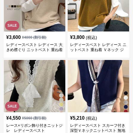
SALE
¥
3,600
¥
3,800
(税込)
¥
4000
(割引前)
レディースベスト レディース 大
レディースベスト レディース ニ
きめ襟ぐり ニットベスト 重ね着
ットベスト 重ね着 Ｖネック ジ
レ
SALE
¥
4,550
¥
5,210
(税込)
¥
5060
(割引前)
レース×リボン飾り付きニットジ
レディースベスト スカーフ付き
レ レディースベスト
深型Ｖネックニットベスト 無地