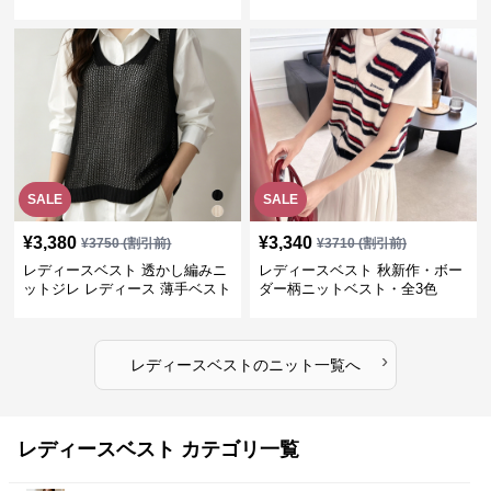
SALE
SALE
¥
3,380
¥
3,340
¥
3750
(割引前)
¥
3710
(割引前)
レディースベスト 透かし編みニ
レディースベスト 秋新作・ボー
ットジレ レディース 薄手ベスト
ダー柄ニットベスト・全3色
›
レディースベスト
の
ニット
一覧へ
レディースベスト カテゴリ一覧