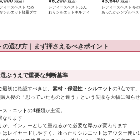
4,000
¥
6,200
¥
3,640
(税込)
(税込)
(税込)
ディースベスト なめ
レディースベスト ふん
レディースベスト 冬の
かシルエット軽量ダウ
わりシルエットキルティ
あったかシンプルベス
ベスト
ングダウンベスト
トの選び方｜まず押さえるべきポイント
を選ぶうえで重要な判断基準
で最初に確認すべきは、
素材・保温性・シルエット
の3点です
、購入後の「思っていたものと違う」という失敗を大幅に減ら
ース・ニットの4種類が主流。
異なります
うか、インナーとして重ねるかで必要な厚みが変わります
トはレイヤードしやすく、ゆったりシルエットはアウター使い