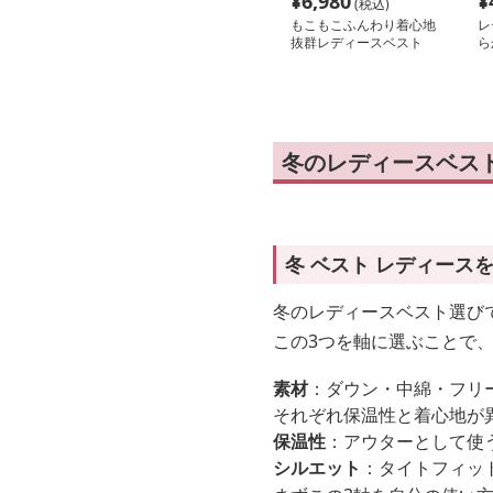
¥
6,980
¥
(税込)
もこもこふんわり着心地
レ
抜群レディースベスト
ら
ン
冬のレディースベス
冬 ベスト レディース
冬のレディースベスト選び
この3つを軸に選ぶことで
素材
：ダウン・中綿・フリ
それぞれ保温性と着心地が
保温性
：アウターとして使
シルエット
：タイトフィッ