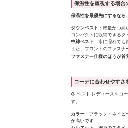
保温性を重視する場合
保温性を最優先にするなら
ダウンベスト
：軽量かつ高
コンパクトに収納できるタ
中綿ベスト
：水に濡れても
また、フロントのファスナ
ファスナー仕様のほうが首
コーデに合わせやすさ
冬 ベスト レディースをコ
す。
カラー
：ブラック・ネイビ
が高いです
シルエット
：細身のスタイ