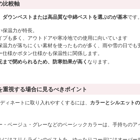
の比較軸
、ダウンベストまたは高品質な中綿ベストを選ぶのが基本
です
い保温力が特長。
イプも多く、アウトドアや寒冷地での使用に向いています
保温力が落ちにくい素材を使ったものが多く、雨や雪の日でも
ー仕様かボタン仕様かも保温性に関係します。
元まで閉められるため、防寒効果が高く
なります。
を重視する場合に見るべきポイント
ーディネートに取り入れやすくするには、
カラーとシルエットの
ー・ベージュ・グレーなどのベーシックカラーは、手持ちのア
ルにはスリムラインのベストを、ゆったりコーデにはオーバー