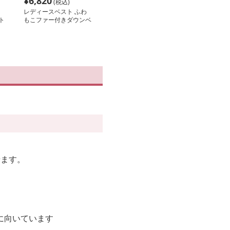
¥
6,820
(税込)
レディースベスト ふわ
ト
もこファー付きダウンベ
スト
。
せます。
に向いています