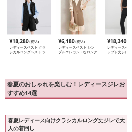
¥
18,280
¥
6,180
¥
18,340
(税込)
(税込)
(税
レディースベスト クラ
レディースベスト シン
レディースベス
シカルロングベスト ジ
プルエレガントなロング
ップド丈ジレベ
レ
ベスト
春夏のおしゃれを楽しむ！レディースジレお
すすめ14選
春夏レディース向けクラシカルロング丈ジレで大
人の着回し