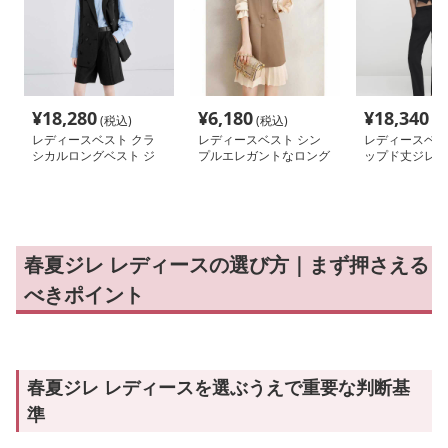
¥
18,280
¥
6,180
¥
18,340
(税込)
(税込)
(税
レディースベスト クラ
レディースベスト シン
レディースベス
シカルロングベスト ジ
プルエレガントなロング
ップド丈ジレベ
レ
ベスト
春夏ジレ レディースの選び方｜まず押さえる
べきポイント
春夏ジレ レディースを選ぶうえで重要な判断基
準