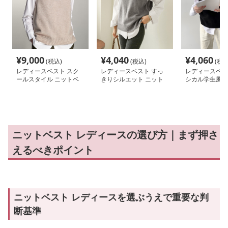
¥
9,000
¥
4,040
¥
4,060
(税込)
(税込)
(税込
レディースベスト スク
レディースベスト すっ
レディースベス
ールスタイル ニットベ
きりシルエット ニット
シカル学生風ニ
スト
ベスト
ト
ニットベスト レディースの選び方｜まず押さ
えるべきポイント
ニットベスト レディースを選ぶうえで重要な判
断基準