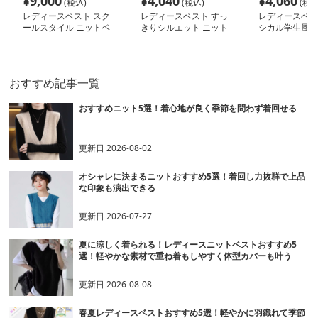
¥
9,000
¥
4,040
¥
4,060
(税込)
(税込)
(税込
レディースベスト スク
レディースベスト すっ
レディースベス
ールスタイル ニットベ
きりシルエット ニット
シカル学生風ニ
スト
ベスト
ト
おすすめ記事一覧
おすすめニット5選！着心地が良く季節を問わず着回せる
更新日
2026-08-02
オシャレに決まるニットおすすめ5選！着回し力抜群で上品
な印象も演出できる
更新日
2026-07-27
夏に涼しく着られる！レディースニットベストおすすめ5
選！軽やかな素材で重ね着もしやすく体型カバーも叶う
更新日
2026-08-08
春夏レディースベストおすすめ5選！軽やかに羽織れて季節