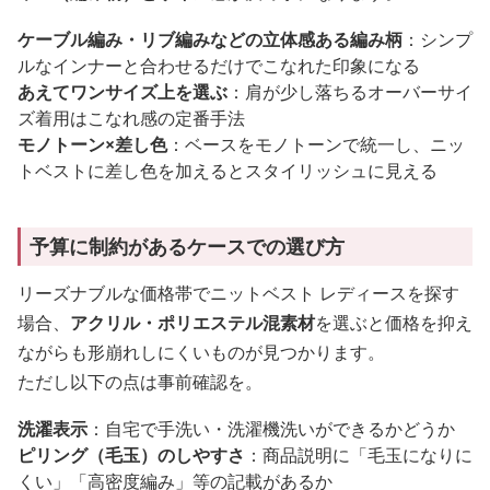
ケーブル編み・リブ編みなどの立体感ある編み柄
：シンプ
ルなインナーと合わせるだけでこなれた印象になる
あえてワンサイズ上を選ぶ
：肩が少し落ちるオーバーサイ
ズ着用はこなれ感の定番手法
モノトーン×差し色
：ベースをモノトーンで統一し、ニッ
トベストに差し色を加えるとスタイリッシュに見える
予算に制約があるケースでの選び方
リーズナブルな価格帯でニットベスト レディースを探す
場合、
アクリル・ポリエステル混素材
を選ぶと価格を抑え
ながらも形崩れしにくいものが見つかります。
ただし以下の点は事前確認を。
洗濯表示
：自宅で手洗い・洗濯機洗いができるかどうか
ピリング（毛玉）のしやすさ
：商品説明に「毛玉になりに
くい」「高密度編み」等の記載があるか