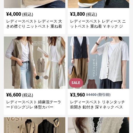
¥
4,000
¥
3,800
(税込)
(税込)
レディースベスト レディース 大
レディースベスト レディース ニ
きめ襟ぐり ニットベスト 重ね着
ットベスト 重ね着 Ｖネック ジ
レ
SALE
¥
6,600
¥
3,960
(税込)
¥
4400
(割引前)
レディースベスト 綿麻混テーラ
レディースベスト リネンタッチ
ードロングジレ 体型カバー
前開き 釦付き 深Ｖネック ベス
ト