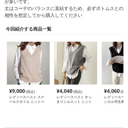
が多いです。
丈はコーデのバランスに直結するため、必ずボトムスとの
相性を想定してから購入してください
今回紹介する商品一覧
¥
9,000
¥
4,040
¥
4,060
(税込)
(税込)
(税込
レディースベスト スク
レディースベスト すっ
レディースベス
ールスタイル ニットベ
きりシルエット ニット
シカル学生風ニ
スト
ベスト
ト