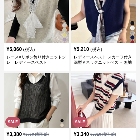
¥
5,060
¥
5,210
(税込)
(税込)
レース×リボン飾り付きニットジ
レディースベスト スカーフ付き
レ レディースベスト
深型Ｖネックニットベスト 無地
SALE
SALE
¥
3,380
¥
3,340
¥
3750
(割引前)
¥
3710
(割引前)