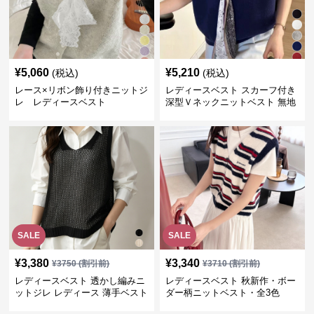
¥
5,060
¥
5,210
(税込)
(税込)
レース×リボン飾り付きニットジ
レディースベスト スカーフ付き
レ レディースベスト
深型Ｖネックニットベスト 無地
SALE
SALE
¥
3,380
¥
3,340
¥
3750
(割引前)
¥
3710
(割引前)
レディースベスト 透かし編みニ
レディースベスト 秋新作・ボー
ットジレ レディース 薄手ベスト
ダー柄ニットベスト・全3色