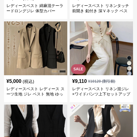
レディースベスト 綿麻混テーラ
レディースベスト リネンタッチ
ードロングジレ 体型カバー
前開き 釦付き 深Ｖネック ベス
ト
SALE
¥
5,000
¥
9,110
(税込)
¥
10120
(割引前)
レディースベスト レディース ス
レディースベスト リネン混ジレ
ーツ生地 ジレ ベスト 無地 ゆっ
×ワイドパンツ上下セットアップ
たり