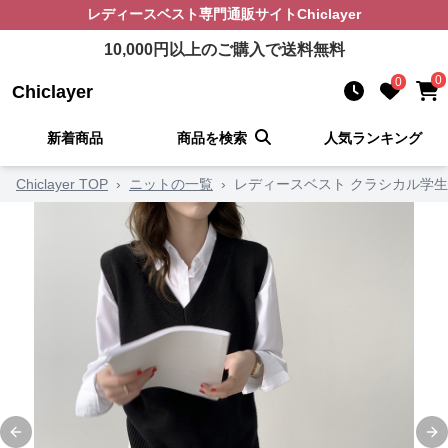
レディースベスト
専門通販サイト
Chiclayer
10,000
円以上のご購入で送料無料
0
0
Chiclayer
新着商品
商品を検索
人気ランキング
Chiclayer TOP
›
ニットの一覧
›
レディースベスト クラシカル学
Previous slide
Ne