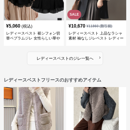
SALE
¥
5,060
¥
10,670
(税込)
¥
11860
(割引前)
レディースベスト 裾シフォン切
レディースベスト 上品なラシャ
替ペプラムジレ 女性らしい華や
素材 袖なしジレベスト レディー
かなジレベスト
ス
›
レディースベスト
の
ジレ
一覧へ
レディースベストフリースのおすすめアイテム