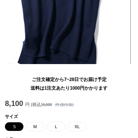
ご注文確定から7~28日でお届け予定
送料は1注文あたり
1000
円かかります
8,100
円 (税込)
9,000
円 (割引前)
サイズ
S
M
L
XL