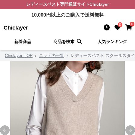
レディースベスト
専門通販サイト
Chiclayer
10,000
円以上のご購入で送料無料
0
0
Chiclayer
新着商品
商品を検索
人気ランキング
Chiclayer TOP
›
ニットの一覧
›
レディースベスト スクールスタイ
Previous slide
Ne