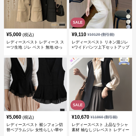
SALE
¥
5,000
¥
9,110
(税込)
¥
10120
(割引前)
レディースベスト レディース ス
レディースベスト リネン混ジレ
ーツ生地 ジレ ベスト 無地 ゆっ
×ワイドパンツ上下セットアップ
たり
SALE
¥
5,060
¥
10,670
(税込)
¥
11860
(割引前)
レディースベスト 裾シフォン切
レディースベスト 上品なラシャ
替ペプラムジレ 女性らしい華や
素材 袖なしジレベスト レディー
かなジレベスト
ス