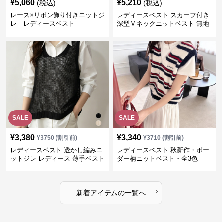
¥
5,060
¥
5,210
(税込)
(税込)
レース×リボン飾り付きニットジ
レディースベスト スカーフ付き
レ レディースベスト
深型Ｖネックニットベスト 無地
SALE
SALE
¥
3,380
¥
3,340
¥
3750
(割引前)
¥
3710
(割引前)
レディースベスト 透かし編みニ
レディースベスト 秋新作・ボー
ットジレ レディース 薄手ベスト
ダー柄ニットベスト・全3色
›
新着アイテムの一覧へ