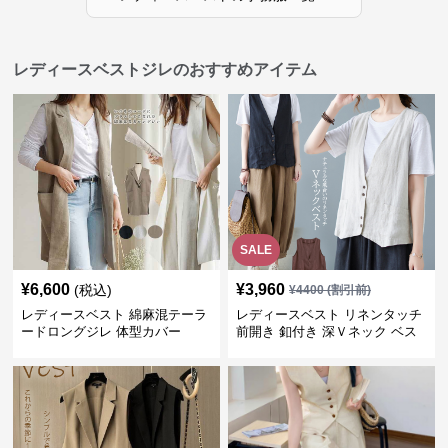
レディースベストジレのおすすめアイテム
SALE
¥
6,600
¥
3,960
(税込)
¥
4400
(割引前)
レディースベスト 綿麻混テーラ
レディースベスト リネンタッチ
ードロングジレ 体型カバー
前開き 釦付き 深Ｖネック ベス
ト