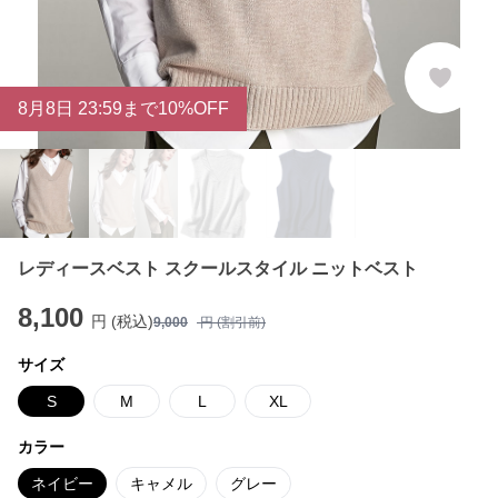
8
月
8
日 23:59まで10%OFF
レディースベスト スクールスタイル ニットベスト
8,100
円 (税込)
9,000
円 (割引前)
サイズ
S
M
L
XL
カラー
ネイビー
キャメル
グレー