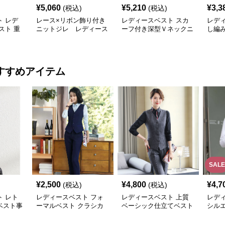
¥
5,060
¥
5,210
¥
3,3
(税込)
(税込)
 レデ
レース×リボン飾り付き
レディースベスト スカ
レデ
スト 重
ニットジレ レディース
ーフ付き深型Ｖネックニ
し編
ジレ
ベスト
ットベスト 無地
ィース
すすめアイテム
SALE
¥
2,500
¥
4,800
¥
4,7
(税込)
(税込)
 レト
レディースベスト フォ
レディースベスト 上質
レデ
ベスト事
ーマルベスト クラシカ
ベーシック仕立てベスト
シル
ルスタイル
スーツ
スト