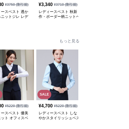
80
¥
3,340
¥
4,250
¥
3750
(割引前)
¥
3710
(割引前)
¥
4720
(割引前)
ィースベスト 透か
レディースベスト 秋新
レディースベスト 裾フ
みニットジレ レデ
作・ボーダー柄ニットベ
リル付きニットベスト
 薄手ベスト
スト・全3色
レディース 重ね着チョ
ッキ
もっと見る
SALE
00
¥
4,700
¥
3,840
(税込)
¥
5220
(割引前)
¥
5220
(割引前)
ィースベスト 優美
レディースベスト しな
レディースベスト 細身
エット オフィスベ
やかスタイリッシュベス
シルエットのベストスー
ト
ツ