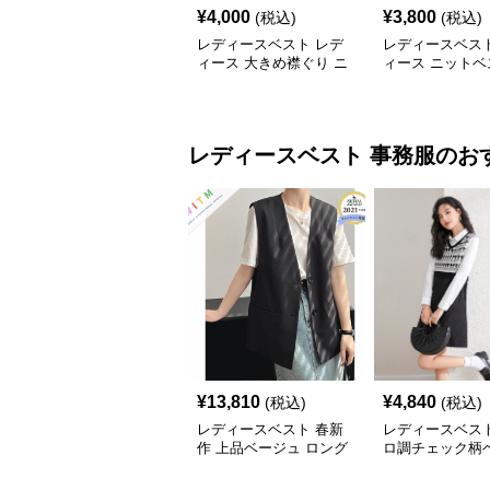
¥
4,000
¥
3,800
(税込)
(税込)
レディースベスト レデ
レディースベスト
ィース 大きめ襟ぐり ニ
ィース ニットベ
ットベスト 重ね着
ね着 Ｖネック 
レディースベスト
事務服
のお
¥
13,810
¥
4,840
(税込)
(税込)
レディースベスト 春新
レディースベスト
作 上品ベージュ ロング
ロ調チェック柄
丈ベスト レディース 袖
務服セット
なし 事務服