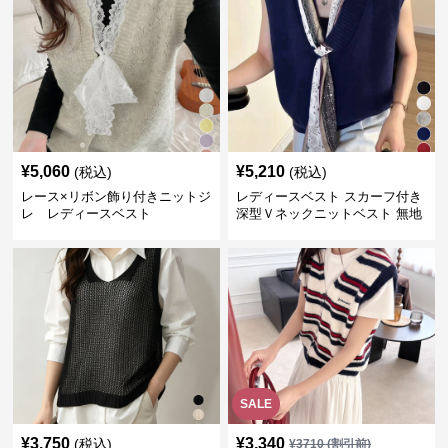
¥
5,060
¥
5,210
(税込)
(税込)
レース×リボン飾り付きニットジ
レディースベスト スカーフ付き
レ レディースベスト
深型Ｖネックニットベスト 無地
SALE
¥
3,750
¥
3,340
(税込)
¥
3710
(割引前)