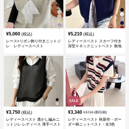
¥
5,060
¥
5,210
(税込)
(税込)
レース×リボン飾り付きニットジ
レディースベスト スカーフ付き
レ レディースベスト
深型Ｖネックニットベスト 無地
SALE
¥
3,750
¥
3,340
(税込)
¥
3710
(割引前)
レディースベスト 透かし編みニ
レディースベスト 秋新作・ボー
ットジレ レディース 薄手ベスト
ダー柄ニットベスト・全3色