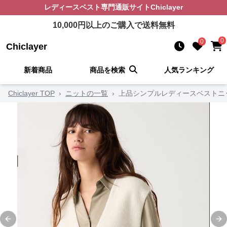
レディースベスト
専門通販サイト
Chiclayer
10,000
円以上のご購入で送料無料
0
0
Chiclayer
新着商品
商品を検索
人気ランキング
Chiclayer TOP
›
ニットの一覧
›
上品シンプルレディースベストニ
Previous slide
Ne