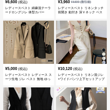
¥
6,600
¥
3,960
(税込)
¥
4400
(割引前)
レディースベスト 綿麻混テーラ
レディースベスト リネンタッチ
ードロングジレ 体型カバー
前開き 釦付き 深Ｖネック ベス
ト
¥
5,000
¥
10,120
(税込)
(税込)
レディースベスト レディース ス
レディースベスト リネン混ジレ
ーツ生地 ジレ ベスト 無地 ゆっ
×ワイドパンツ上下セットアップ
たり