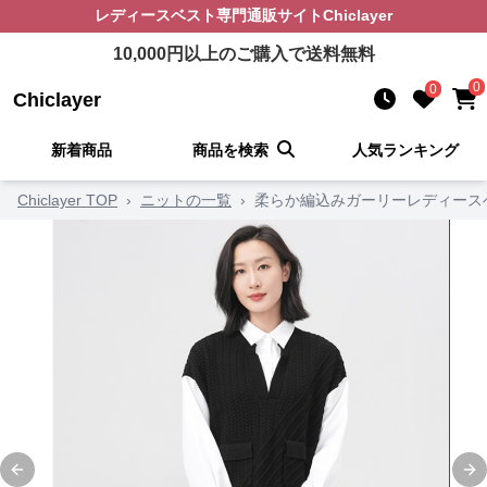
レディースベスト
専門通販サイト
Chiclayer
10,000
円以上のご購入で送料無料
0
0
Chiclayer
新着商品
商品を検索
人気ランキング
Chiclayer TOP
›
ニットの一覧
›
柔らか編込みガーリーレディース
Previous slide
Ne