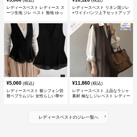
(税込)
(税込)
レディースベスト レディース ス
レディースベスト リネン混ジレ
ーツ生地 ジレ ベスト 無地 ゆっ
×ワイドパンツ上下セットアップ
たり
¥
5,060
¥
11,860
(税込)
(税込)
レディースベスト 裾シフォン切
レディースベスト 上品なラシャ
替ペプラムジレ 女性らしい華や
素材 袖なしジレベスト レディー
かなジレベスト
ス
›
レディースベスト
の
ジレ
一覧へ