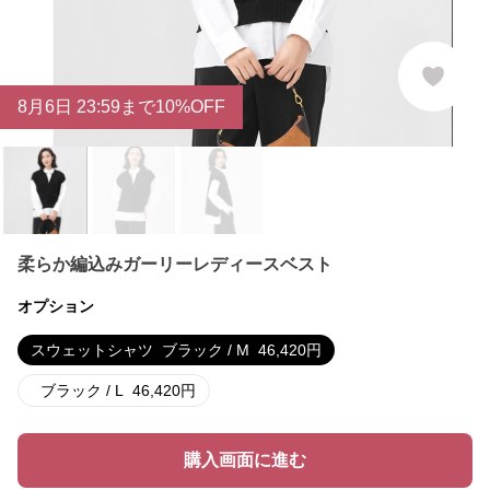
8
月
6
日 23:59まで10%OFF
柔らか編込みガーリーレディースベスト
オプション
スウェットシャツ
ブラック / M
46,420
円
ブラック / L
46,420
円
購入画面に進む