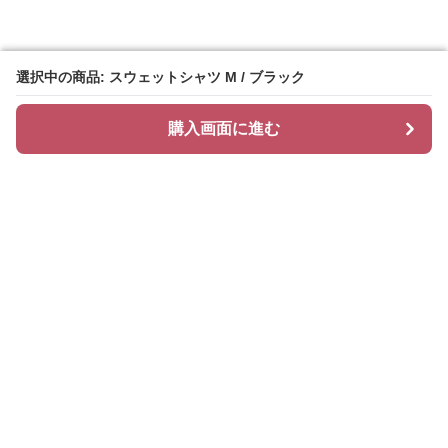
選択中の商品: スウェットシャツ M / ブラック
選択中の商品: スウェットシャツ M / ブラック
購入画面に進む
購入画面に進む
Chiclayer
について
会社概要