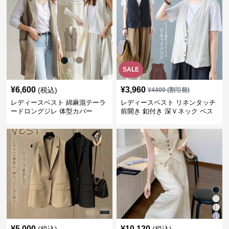
SALE
¥
6,600
¥
3,960
(税込)
¥
4400
(割引前)
レディースベスト 綿麻混テーラ
レディースベスト リネンタッチ
ードロングジレ 体型カバー
前開き 釦付き 深Ｖネック ベス
ト
¥
5,000
¥
10,120