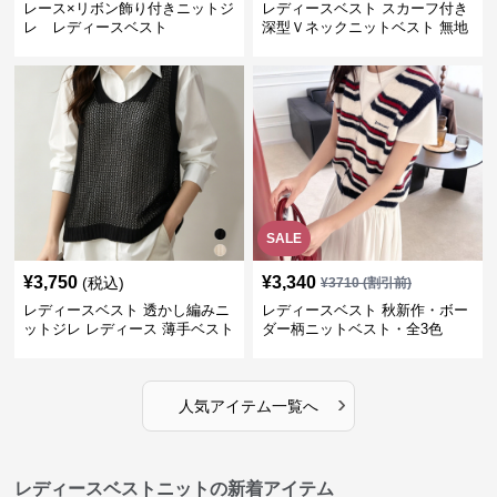
レース×リボン飾り付きニットジ
レディースベスト スカーフ付き
レ レディースベスト
深型Ｖネックニットベスト 無地
SALE
¥
3,750
¥
3,340
(税込)
¥
3710
(割引前)
レディースベスト 透かし編みニ
レディースベスト 秋新作・ボー
ットジレ レディース 薄手ベスト
ダー柄ニットベスト・全3色
›
人気アイテム一覧へ
レディースベストニットの新着アイテム