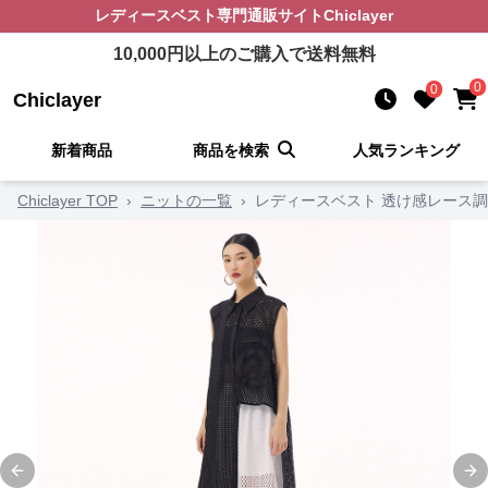
レディースベスト
専門通販サイト
Chiclayer
10,000
円以上のご購入で送料無料
0
0
Chiclayer
新着商品
商品を検索
人気ランキング
Chiclayer TOP
›
ニットの一覧
›
レディースベスト 透け感レース
Previous slide
Ne