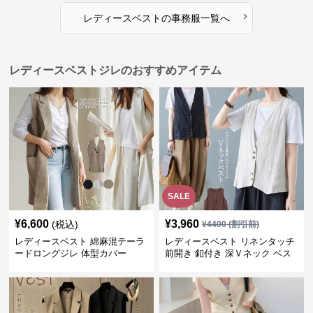
›
レディースベスト
の
事務服
一覧へ
レディースベストジレのおすすめアイテム
SALE
¥
6,600
¥
3,960
(税込)
¥
4400
(割引前)
レディースベスト 綿麻混テーラ
レディースベスト リネンタッチ
ードロングジレ 体型カバー
前開き 釦付き 深Ｖネック ベス
ト