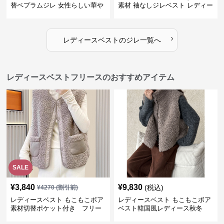
替ペプラムジレ 女性らしい華や
素材 袖なしジレベスト レディー
かなジレベスト
ス
›
レディースベスト
の
ジレ
一覧へ
レディースベストフリースのおすすめアイテム
SALE
¥
3,840
¥
9,830
(税込)
¥
4270
(割引前)
レディースベスト もこもこボア
レディースベスト もこもこボア
素材切替ポケット付き フリー
ベスト韓国風レディース秋冬
ス