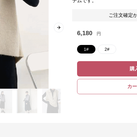
テムです。
ご注文確定か
Next slide
6,180
円
1#
2#
購
カー