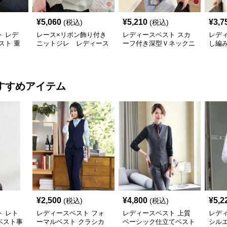
¥
5,060
¥
5,210
¥
3,7
(税込)
(税込)
 レデ
レース×リボン飾り付き
レディースベスト スカ
レデ
スト 重
ニットジレ レディース
ーフ付き深型Ｖネックニ
し編
ジレ
ベスト
ットベスト 無地
ィース
すすめアイテム
¥
2,500
¥
4,800
¥
5,2
(税込)
(税込)
 レト
レディースベスト フォ
レディースベスト 上質
レデ
ベスト事
ーマルベスト クラシカ
ベーシック仕立てベスト
シル