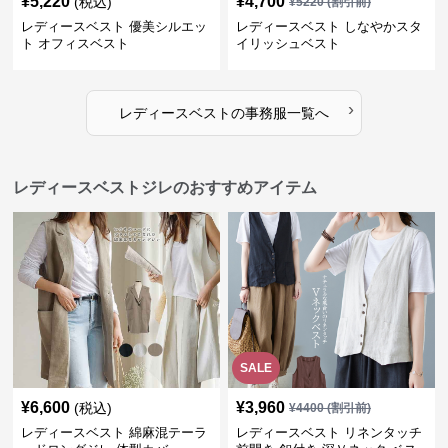
¥
5,220
¥
4,700
(税込)
¥
5220
(割引前)
レディースベスト 優美シルエッ
レディースベスト しなやかスタ
ト オフィスベスト
イリッシュベスト
›
レディースベスト
の
事務服
一覧へ
レディースベストジレのおすすめアイテム
SALE
¥
6,600
¥
3,960
(税込)
¥
4400
(割引前)
レディースベスト 綿麻混テーラ
レディースベスト リネンタッチ