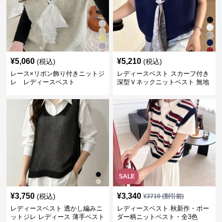
¥
5,060
¥
5,210
(税込)
(税込)
レース×リボン飾り付きニットジ
レディースベスト スカーフ付き
レ レディースベスト
深型Ｖネックニットベスト 無地
SALE
¥
3,750
¥
3,340
(税込)
¥
3710
(割引前)
レディースベスト 透かし編みニ
レディースベスト 秋新作・ボー
ットジレ レディース 薄手ベスト
ダー柄ニットベスト・全3色