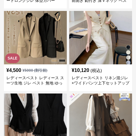
ードロングジレ 体型カバー
前開き 釦付き 深Ｖネック ベス
ト
SALE
¥
4,500
¥
10,120
(税込)
¥
5000
(割引前)
レディースベスト レディース ス
レディースベスト リネン混ジレ
ーツ生地 ジレ ベスト 無地 ゆっ
×ワイドパンツ上下セットアップ
たり