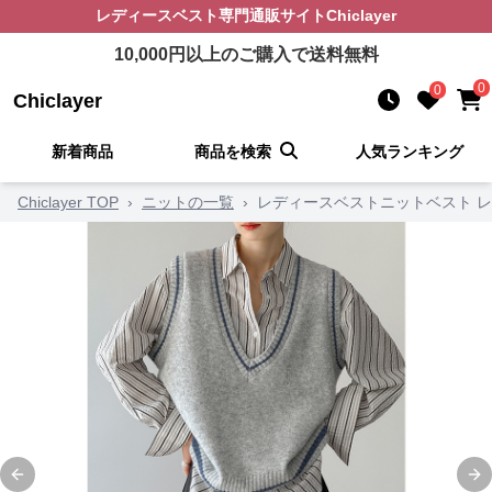
レディースベスト
専門通販サイト
Chiclayer
10,000
円以上のご購入で送料無料
0
0
Chiclayer
新着商品
商品を検索
人気ランキング
Chiclayer TOP
›
ニットの一覧
›
レディースベストニットベスト 
Previous slide
Ne