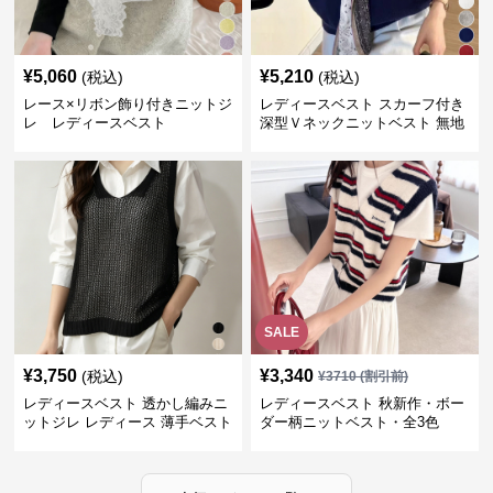
¥
5,060
¥
5,210
(税込)
(税込)
レース×リボン飾り付きニットジ
レディースベスト スカーフ付き
レ レディースベスト
深型Ｖネックニットベスト 無地
SALE
¥
3,750
¥
3,340
(税込)
¥
3710
(割引前)
レディースベスト 透かし編みニ
レディースベスト 秋新作・ボー
ットジレ レディース 薄手ベスト
ダー柄ニットベスト・全3色