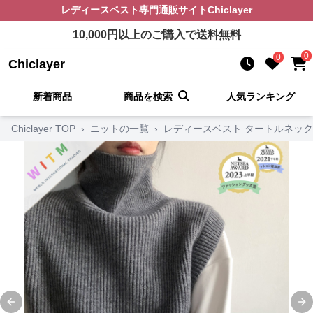
レディースベスト
専門通販サイト
Chiclayer
10,000
円以上のご購入で送料無料
0
0
Chiclayer
新着商品
商品を検索
人気ランキング
Chiclayer TOP
›
ニットの一覧
›
レディースベスト タートルネッ
Previous slide
Ne