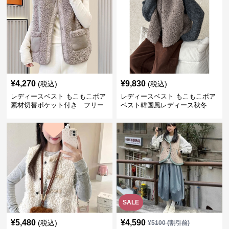
¥
4,270
¥
9,830
(税込)
(税込)
レディースベスト もこもこボア
レディースベスト もこもこボア
素材切替ポケット付き フリー
ベスト韓国風レディース秋冬
ス
SALE
¥
5,480
¥
4,590
(税込)
¥
5100
(割引前)