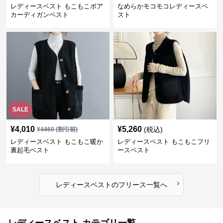
レディースベスト もこもこボア
なめらかモコモコレディースベ
カーディガンベスト
スト
SALE
¥
4,010
¥
5,260
(税込)
¥
4460
(割引前)
レディースベスト もこもこ暖か
レディースベスト もこもこフリ
裏起毛ベスト
ースベスト
›
レディースベスト
の
フリース
一覧へ