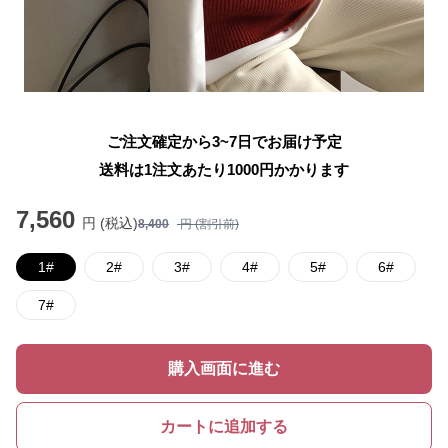
ご注文確定から3~7日でお届け予定
送料は1注文あたり
1000
円かかります
7,560
円 (税込)
8,400
円 (割引前)
1#
2#
3#
4#
5#
6#
7#
購入画面に進む
カートに追加する