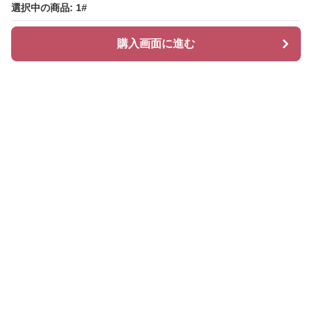
選択中の商品: 1#
選択中の商品: 1#
購入画面に進む
購入画面に進む
Chiclayer
について
会社概要
利用規約