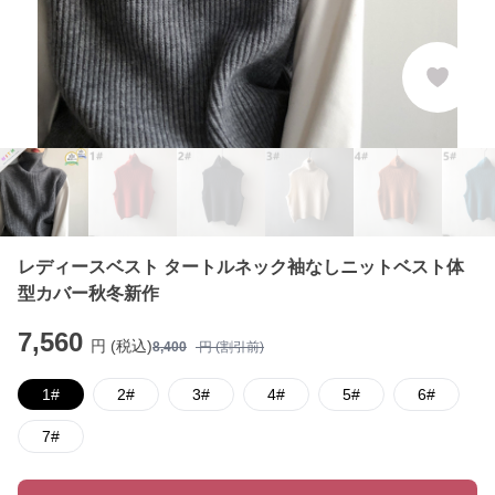
レディースベスト タートルネック袖なしニットベスト体
型カバー秋冬新作
7,560
円 (税込)
8,400
円 (割引前)
1#
2#
3#
4#
5#
6#
7#