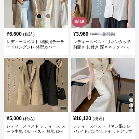
SALE
¥
6,600
¥
3,960
(税込)
¥
4400
(割引前)
レディースベスト 綿麻混テーラ
レディースベスト リネンタッチ
ードロングジレ 体型カバー
前開き 釦付き 深Ｖネック ベス
ト
¥
5,000
¥
10,120
(税込)
(税込)
レディースベスト レディース ス
レディースベスト リネン混ジレ
ーツ生地 ジレ ベスト 無地 ゆっ
×ワイドパンツ上下セットアップ
たり