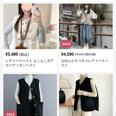
SALE
¥
5,480
¥
4,590
(税込)
¥
5100
(割引前)
レディースベスト もこもこボア
なめらかモコモコレディースベ
カーディガンベスト
スト
SALE