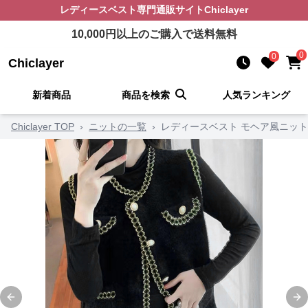
レディースベスト
専門通販サイト
Chiclayer
10,000
円以上のご購入で送料無料
0
0
Chiclayer
新着商品
商品を検索
人気ランキング
Chiclayer TOP
›
ニットの一覧
›
レディースベスト モヘア風ニッ
Previous slide
Ne