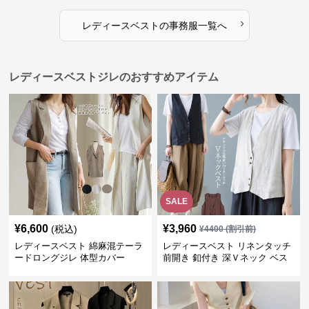
›
レディースベスト
の
事務服
一覧へ
レディースベストジレのおすすめアイテム
SALE
¥
6,600
¥
3,960
(税込)
¥
4400
(割引前)
レディースベスト 綿麻混テーラ
レディースベスト リネンタッチ
ードロングジレ 体型カバー
前開き 釦付き 深Ｖネック ベス
ト