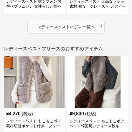
レディースベスト 裾シフォン切
レディースベスト 上品なラシャ
替ペプラムジレ 女性らしい華や
素材 袖なしジレベスト レディー
かなジレベスト
ス
›
レディースベスト
の
ジレ
一覧へ
レディースベストフリースのおすすめアイテム
¥
4,270
¥
9,830
(税込)
(税込)
レディースベスト もこもこボア
レディースベスト もこもこボア
素材切替ポケット付き フリー
ベスト韓国風レディース秋冬
ス