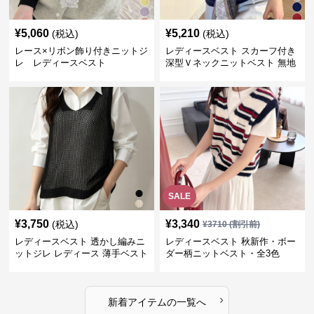
¥
5,060
¥
5,210
(税込)
(税込)
レース×リボン飾り付きニットジ
レディースベスト スカーフ付き
レ レディースベスト
深型Ｖネックニットベスト 無地
SALE
¥
3,750
¥
3,340
(税込)
¥
3710
(割引前)
レディースベスト 透かし編みニ
レディースベスト 秋新作・ボー
ットジレ レディース 薄手ベスト
ダー柄ニットベスト・全3色
›
新着アイテムの一覧へ