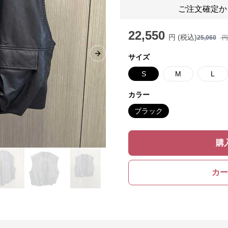
ご注文確定か
22,550
円 (税込)
25,060
円
サイズ
Next slide
S
M
L
カラー
ブラック
購
カー