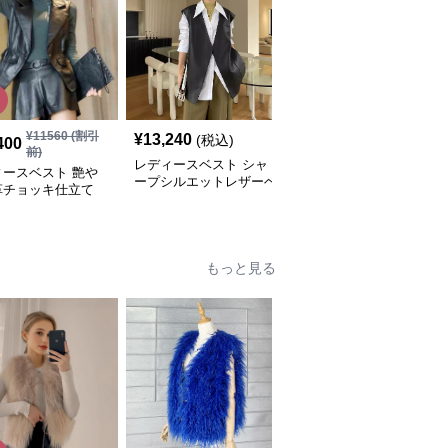
¥
11560
(割引
¥
13,240
¥
14,560
(税込)
(税込)
400
前)
レディースベスト シャ
レディースベスト 中華
ィースベスト 艶や
ープシルエットレザーベ
風デザイン レザーベス
革チョッキ仕立て
スト
ト
もっと見る