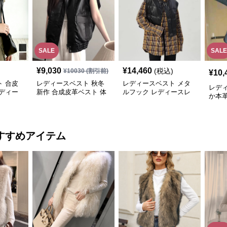
SALE
SALE
¥
9,030
¥
14,460
(税込)
¥
10030
(割引前)
¥
10,
 合皮
レディースベスト 秋冬
レディースベスト メタ
レデ
ディー
新作 合成皮革ベスト 体
ルフック レディースレ
か本
型カバー レディース袖
ザーベスト
なしジャケット
すすめアイテム