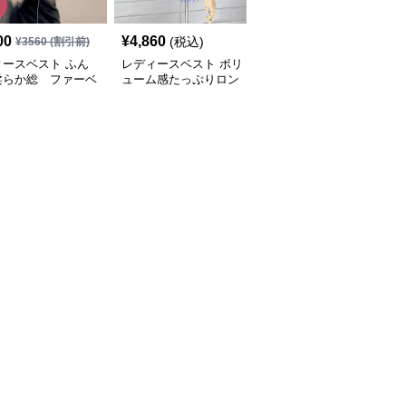
00
¥
4,860
¥
5,360
(税込)
(税込)
¥
3560
(割引前)
ィースベスト ふん
レディースベスト ボリ
レディースベストファー
柔らか総 ファーベ
ューム感たっぷりロン
ふわふわダブルボタンベ
グ ファーベスト
スト