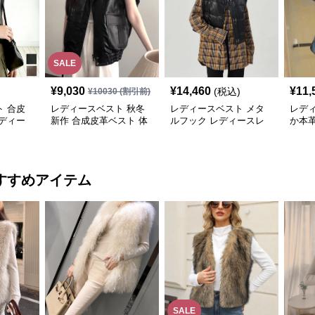
SALE
¥
9,030
¥
14,460
¥
11,
(税込)
¥
10030
(割引前)
 合皮
レディースベスト 秋冬
レディースベスト メタ
レデ
ディー
新作 合成皮革ベスト 体
ルフック レディースレ
か本
型カバー レディース袖
ザーベスト
なしジャケット
すすめアイテム
SALE