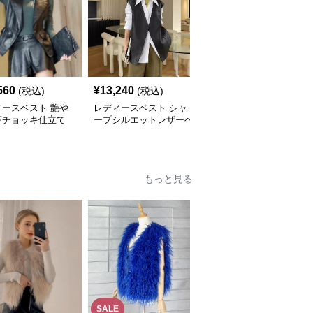
560
¥
13,240
¥
14,560
(税込)
(税込)
(税込)
ィースベスト 艶や
レディースベスト シャ
レディースベスト 中華
革チョッキ仕立て
ープシルエットレザーベ
風デザイン レザーベス
スト
ト
もっと見る
SALE