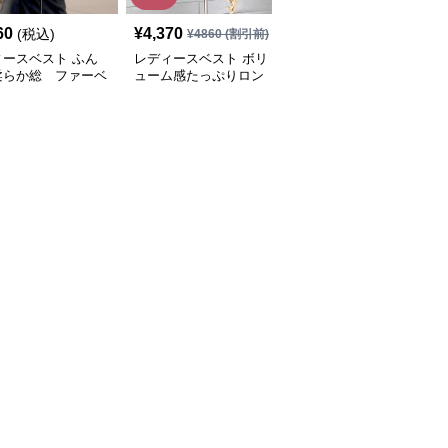
60
¥
4,370
¥
5,360
(税込)
(税込)
¥
4860
(割引前)
ィースベスト ふん
レディースベスト ボリ
レディースベストファー
柔らか総 ファーベ
ューム感たっぷりロン
ふわふわダブルボタンベ
グ ファーベスト
スト