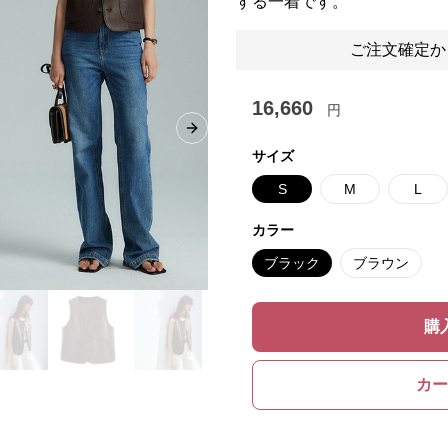
する一着です。
ご注文確定か
16,660
円
Next slide
サイズ
S
M
L
カラー
ブラック
ブラウン
購
カー