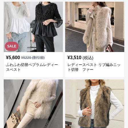
SALE
¥
5,600
¥
3,510
(税込)
¥
6220
(割引前)
ふわふわ切替ペプラムレディー
レディースベスト リブ編みニッ
スベスト
ト切替 ファー