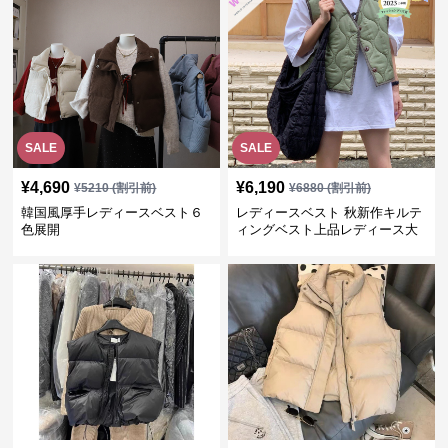
SALE
SALE
¥
4,690
¥
6,190
¥
5210
(割引前)
¥
6880
(割引前)
韓国風厚手レディースベスト６
レディースベスト 秋新作キルテ
色展開
ィングベスト上品レディース大
人魅力 ダウン