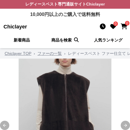
レディースベスト
専門通販サイト
Chiclayer
10,000
円以上のご購入で送料無料
0
0
Chiclayer
新着商品
商品を検索
人気ランキング
Chiclayer TOP
›
ファーの一覧
›
レディースベスト ファー仕立て 
Previous slide
Ne