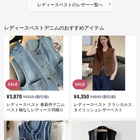
›
レディースベスト
の
レザー
一覧へ
レディースベストデニムのおすすめアイテム
SALE
SALE
¥
3,870
¥
4,350
¥
4310
(割引前)
¥
4840
(割引前)
レディースベスト 春新作デニム
レディースベスト クラシカルス
ベスト袖なしレディース羽織り
タイリッシュレザーベスト