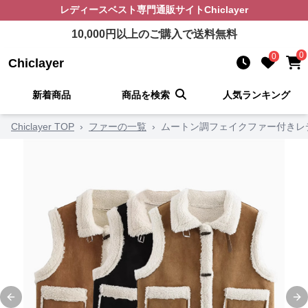
レディースベスト
専門通販サイト
Chiclayer
10,000
円以上のご購入で送料無料
0
0
Chiclayer
新着商品
商品を検索
人気ランキング
Chiclayer TOP
›
ファーの一覧
›
ムートン調フェイクファー付きレ
Previous slide
Ne