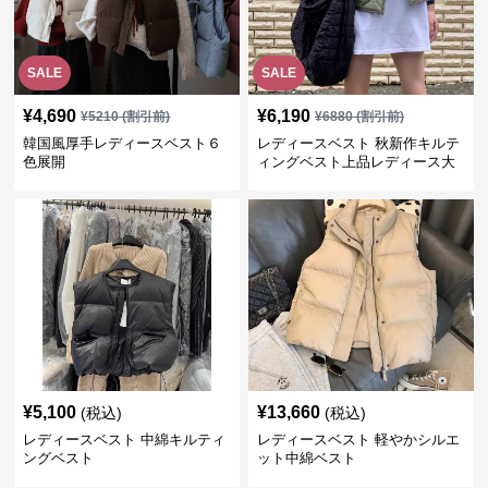
SALE
SALE
¥
4,690
¥
6,190
¥
5210
(割引前)
¥
6880
(割引前)
韓国風厚手レディースベスト６
レディースベスト 秋新作キルテ
色展開
ィングベスト上品レディース大
人魅力 ダウン
¥
5,100
¥
13,660
(税込)
(税込)
レディースベスト 中綿キルティ
レディースベスト 軽やかシルエ
ングベスト
ット中綿ベスト