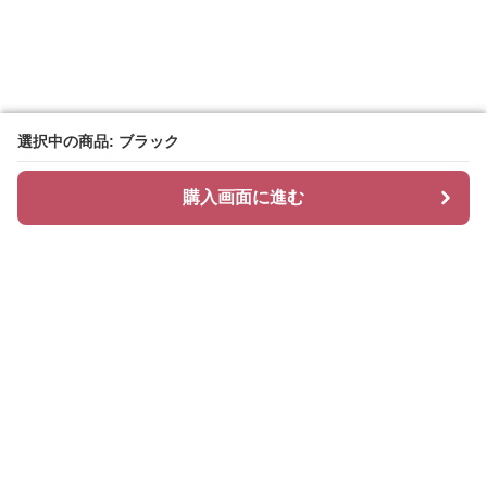
選択中の商品: ブラック
選択中の商品: ブラック
購入画面に進む
購入画面に進む
Chiclayer
について