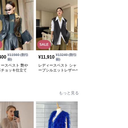
SALE
¥
11560
(割引
¥
13240
(割引
¥
14,560
(税込)
400
¥
11,910
前)
前)
レディースベスト 中華
ィースベスト 艶や
レディースベスト シャ
風デザイン レザーベス
革チョッキ仕立て
ープシルエットレザーベ
ト
スト
もっと見る