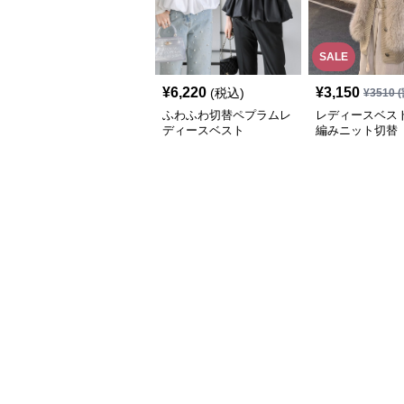
SALE
¥
6,220
¥
3,150
(税込)
¥
3510
(
ふわふわ切替ペプラムレ
レディースベスト
ディースベスト
編みニット切替