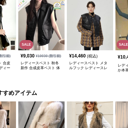
SALE
SALE
¥
9,030
¥
14,460
(税込)
割引前)
¥
10030
(割引前)
¥
10,
 合皮
レディースベスト 秋冬
レディースベスト メタ
レデ
ディー
新作 合成皮革ベスト 体
ルフック レディースレ
か本
型カバー レディース袖
ザーベスト
なしジャケット
すすめアイテム