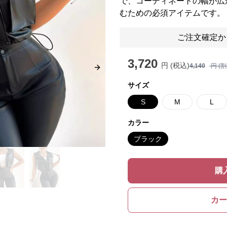
で、コーディネートの幅が広
むための必須アイテムです。
ご注文確定か
3,720
円 (税込)
4,140
円 (
Next slide
サイズ
S
M
L
カラー
ブラック
購
カー