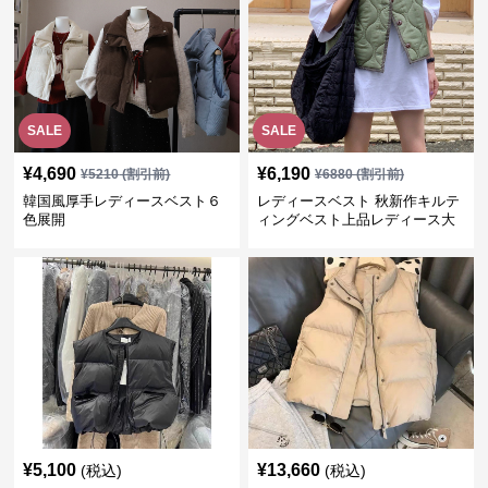
SALE
SALE
¥
4,690
¥
6,190
¥
5210
(割引前)
¥
6880
(割引前)
韓国風厚手レディースベスト６
レディースベスト 秋新作キルテ
色展開
ィングベスト上品レディース大
人魅力 ダウン
¥
5,100
¥
13,660
(税込)
(税込)