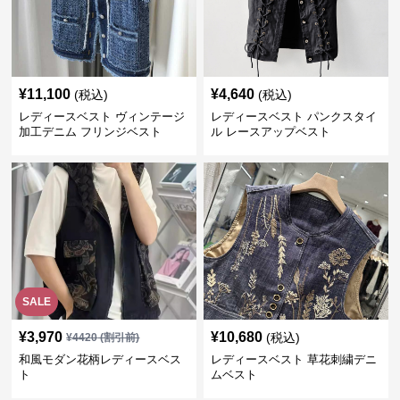
¥
11,100
¥
4,640
(税込)
(税込)
レディースベスト ヴィンテージ
レディースベスト パンクスタイ
加工デニム フリンジベスト
ル レースアップベスト
SALE
¥
3,970
¥
10,680
(税込)
¥
4420
(割引前)
和風モダン花柄レディースベス
レディースベスト 草花刺繍デニ
ト
ムベスト