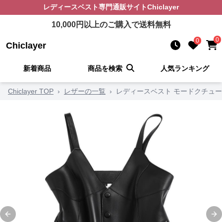
レディースベスト
専門通販サイト
Chiclayer
10,000
円以上のご購入で送料無料
0
0
Chiclayer
新着商品
商品を検索
人気ランキング
Chiclayer TOP
›
レザーの一覧
›
レディースベスト モードクチュ
Previous slide
Ne