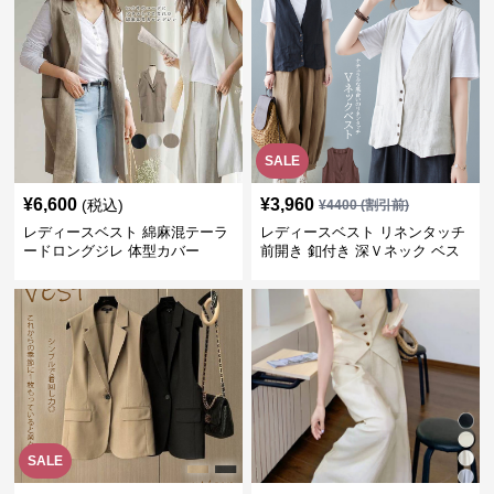
SALE
¥
6,600
¥
3,960
(税込)
¥
4400
(割引前)
レディースベスト 綿麻混テーラ
レディースベスト リネンタッチ
ードロングジレ 体型カバー
前開き 釦付き 深Ｖネック ベス
ト
SALE