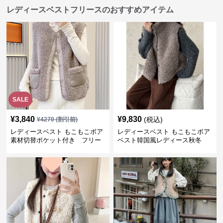
レディースベストフリースのおすすめアイテム
SALE
¥
3,840
¥
9,830
(税込)
¥
4270
(割引前)
レディースベスト もこもこボア
レディースベスト もこもこボア
素材切替ポケット付き フリー
ベスト韓国風レディース秋冬
ス