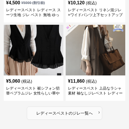
¥
4,500
¥
10,120
(税込)
¥
5000
(割引前)
レディースベスト レディース ス
レディースベスト リネン混ジレ
ーツ生地 ジレ ベスト 無地 ゆっ
×ワイドパンツ上下セットアップ
たり
¥
5,060
¥
11,860
(税込)
(税込)
レディースベスト 裾シフォン切
レディースベスト 上品なラシャ
替ペプラムジレ 女性らしい華や
素材 袖なしジレベスト レディー
かなジレベスト
ス
›
レディースベスト
の
ジレ
一覧へ