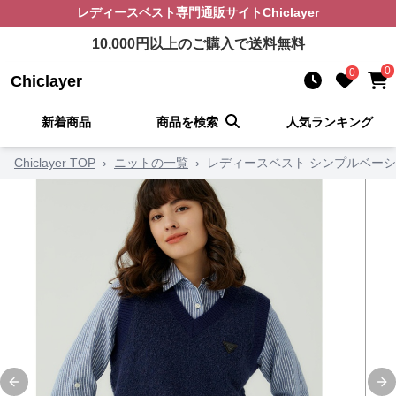
レディースベスト
専門通販サイト
Chiclayer
10,000
円以上のご購入で送料無料
0
0
Chiclayer
新着商品
商品を検索
人気ランキング
Chiclayer TOP
›
ニットの一覧
›
レディースベスト シンプルベー
Previous slide
Ne