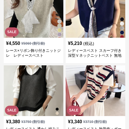
SALE
¥
4,550
¥
5,210
(税込)
¥
5060
(割引前)
レース×リボン飾り付きニットジ
レディースベスト スカーフ付き
レ レディースベスト
深型Ｖネックニットベスト 無地
SALE
SALE
¥
3,380
¥
3,340
¥
3750
(割引前)
¥
3710
(割引前)
レディースベスト 透かし編みニ
レディースベスト 秋新作・ボー