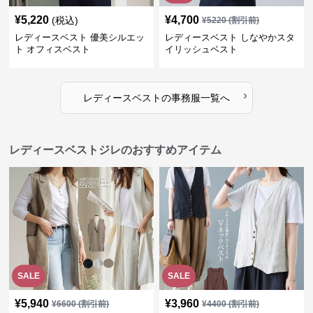
¥
5,220
¥
4,700
(税込)
¥
5220
(割引前)
レディースベスト 優美シルエッ
レディースベスト しなやかスタ
ト オフィスベスト
イリッシュベスト
›
レディースベスト
の
事務服
一覧へ
レディースベストジレのおすすめアイテム
SALE
SALE
¥
5,940
¥
3,960
¥
6600
(割引前)
¥
4400
(割引前)