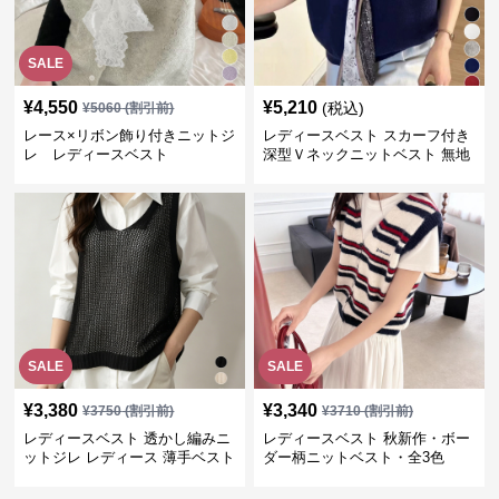
SALE
¥
4,550
¥
5,210
(税込)
¥
5060
(割引前)
レース×リボン飾り付きニットジ
レディースベスト スカーフ付き
レ レディースベスト
深型Ｖネックニットベスト 無地
SALE
SALE
¥
3,380
¥
3,340
¥
3750
(割引前)
¥
3710
(割引前)
レディースベスト 透かし編みニ
レディースベスト 秋新作・ボー
ットジレ レディース 薄手ベスト
ダー柄ニットベスト・全3色