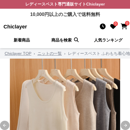
レディースベスト
専門通販サイト
Chiclayer
10,000
円以上のご購入で送料無料
0
0
Chiclayer
新着商品
商品を検索
人気ランキング
Chiclayer TOP
›
ニットの一覧
›
レディースベスト ふわもち着心地
Previous slide
Ne