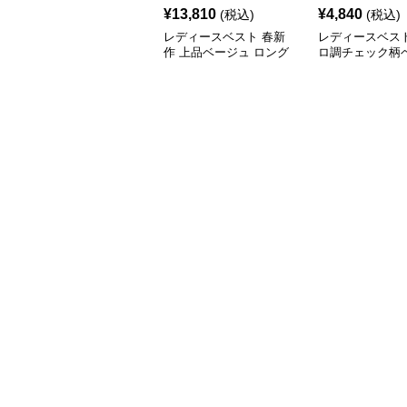
¥
13,810
¥
4,840
(税込)
(税込)
レディースベスト 春新
レディースベスト
作 上品ベージュ ロング
ロ調チェック柄
丈ベスト レディース 袖
務服セット
なし 事務服