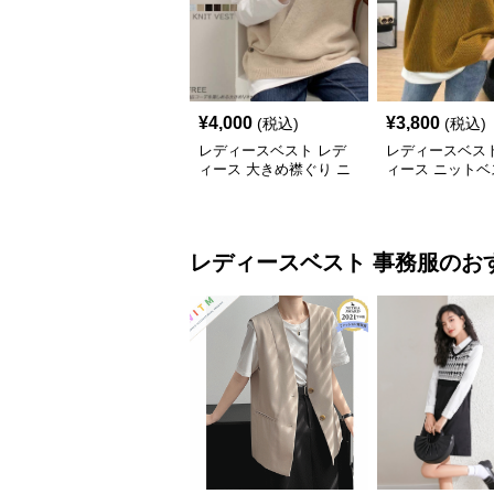
¥
4,000
¥
3,800
(税込)
(税込)
レディースベスト レデ
レディースベスト
ィース 大きめ襟ぐり ニ
ィース ニットベ
ットベスト 重ね着
ね着 Ｖネック 
レディースベスト
事務服
のお