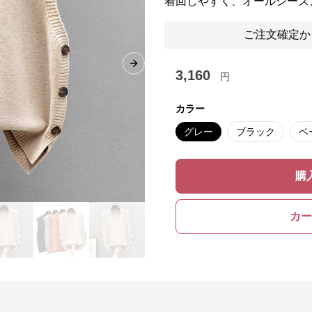
着回しやすく、オールシーズ
ご注文確定か
Next slide
3,160
円
カラー
グレー
ブラック
ベ
購
カー