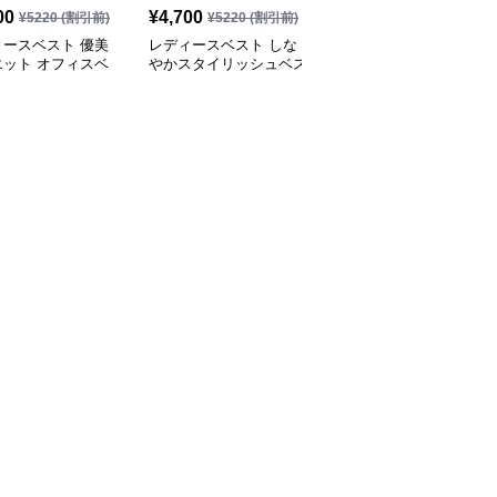
00
¥
4,700
¥
3,840
(税込)
¥
5220
(割引前)
¥
5220
(割引前)
ィースベスト 優美
レディースベスト しな
レディースベスト 細身
エット オフィスベ
やかスタイリッシュベス
シルエットのベストスー
ト
ツ