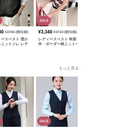
SALE
SALE
80
¥
3,340
¥
4,250
¥
3750
(割引前)
¥
3710
(割引前)
¥
4720
(割引前)
ィースベスト 透か
レディースベスト 秋新
レディースベスト 裾フ
みニットジレ レデ
作・ボーダー柄ニットベ
リル付きニットベスト
 薄手ベスト
スト・全3色
レディース 重ね着チョ
ッキ
もっと見る
SALE