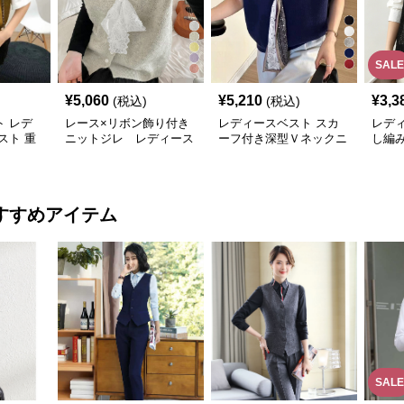
SALE
¥
5,060
¥
5,210
¥
3,3
(税込)
(税込)
 レデ
レース×リボン飾り付き
レディースベスト スカ
レデ
スト 重
ニットジレ レディース
ーフ付き深型Ｖネックニ
し編
ジレ
ベスト
ットベスト 無地
ィース
すすめアイテム
SALE